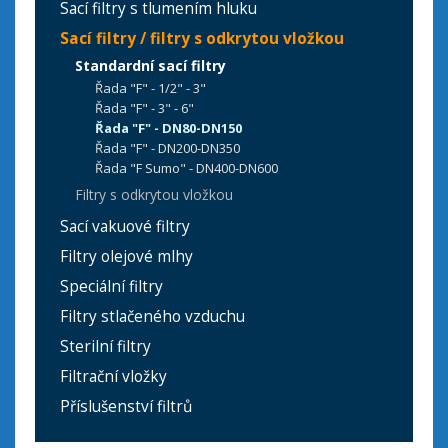
Sací filtry s tlumením hluku
Sací filtry / filtry s odkrytou vložkou
Standardní sací filtry
Řada "F" - 1/2" - 3"
Řada "F" - 3" - 6"
Řada "F" - DN80-DN150
Řada "F" - DN200-DN350
Řada "F Sumo" - DN400-DN600
Filtry s odkrytou vložkou
Sací vakuové filtry
Filtry olejové mlhy
Speciální filtry
Filtry stlačeného vzduchu
Sterilní filtry
Filtrační vložky
Příslušenství filtrů