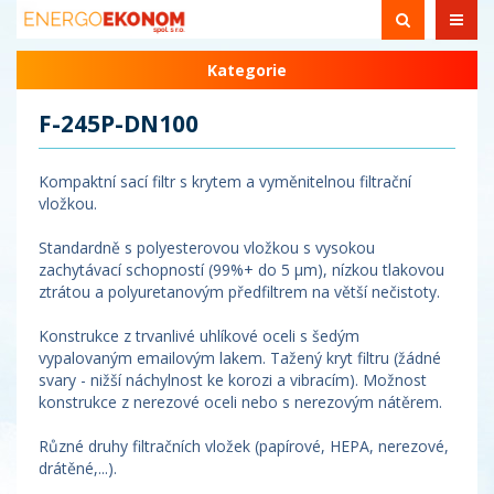
Kategorie
F-245P-DN100
Kompaktní sací filtr s krytem a vyměnitelnou filtrační
vložkou.
Standardně s polyesterovou vložkou s vysokou
zachytávací schopností (99%+ do 5 µm), nízkou tlakovou
ztrátou a polyuretanovým předfiltrem na větší nečistoty.
Konstrukce z trvanlivé uhlíkové oceli s šedým
vypalovaným emailovým lakem. Tažený kryt filtru (žádné
svary - nižší náchylnost ke korozi a vibracím). Možnost
konstrukce z nerezové oceli nebo s nerezovým nátěrem.
Různé druhy filtračních vložek (papírové, HEPA, nerezové,
drátěné,...).