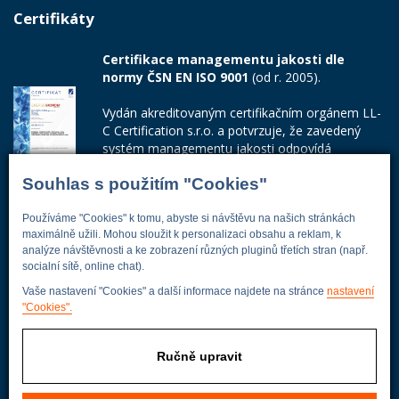
Certifikáty
Certifikace managementu jakosti dle
normy ČSN EN ISO 9001
(od r. 2005).
Vydán akreditovaným certifikačním orgánem LL-
C Certification s.r.o. a potvrzuje, že zavedený
systém managementu jakosti odpovídá
požadavkům ČSN EN ISO 9001:2015.
Souhlas s použitím "Cookies"
Číslo certifikátu: 42014103
Používáme "Cookies" k tomu, abyste si návštěvu na našich stránkách
Adresa firmy
maximálně užili. Mohou sloužit k personalizaci obsahu a reklam, k
analýze návštěvnosti a ke zobrazení různých pluginů třetích stran (např.
socialní sítě, online chat).
Vaše nastavení "Cookies" a další informace najdete na stránce
nastavení
"Cookies".
Energoekonom
Wolkerova 433
250 82 Úvaly
Ručně upravit
Praha - východ