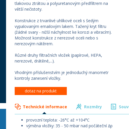
tlakovou ztrátou a polyuretanovým předfiltrem na
větší nečistoty.
Konstrukce z trvanlivé uhlíkové oceli s šedým
vypalovaným emailovým lakem. Tažený kryt filtru
(žádné svary - nižší náchylnost ke korozi a vibracím).
Možnost konstrukce z nerezové oceli nebo s
nerezovým nátěrem.
Různé druhy filtračních vložek (papírové, HEPA,
nerezové, drátěné,...).
Vhodným příslušenstvím je jednoduchý manometr
kontroly zanesení vložky.
dotaz na produkt
Technické informace
Rozměry
Souv
provozní teplota: -26°C až +104°C
výměna vložky: 35 - 50 mbar nad počáteční ∆p