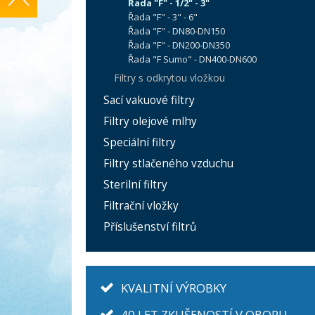
Řada "F" - 1/2" - 3"
Řada "F" - 3" - 6"
Řada "F" - DN80-DN150
Řada "F" - DN200-DN350
Řada "F Sumo" - DN400-DN600
Filtry s odkrytou vložkou
Sací vakuové filtry
Filtry olejové mlhy
Speciální filtry
Filtry stlačeného vzduchu
Sterilní filtry
Filtrační vložky
Příslušenství filtrů
KVALITNÍ VÝROBKY
40 LET ZKUŠENOSTÍ V OBORU