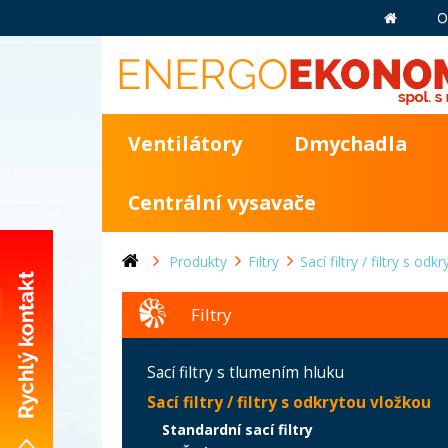
O
Ventilátory
Dmychadla
Centrální vysavače
Produkty
Filtry
Sací filtry / filtry s od
Filtry
+420 281 981 055
Sací filtry s tlumením hluku
info@energoekonom.cz
Sací filtry / filtry s odkrytou vložkou
Wolkerova 433
Standardní sací filtry
CZ-250 82 Úvaly