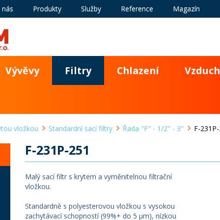
 nás
Produkty
Služby
Reference
Magazín
Vývěvy
Filtry
Chlazení
Vzduch
krytou vložkou
Standardní sací filtry
Řada "F" - 1/2" - 3"
F-231P-
F-231P-251
Malý sací filtr s krytem a vyměnitelnou filtrační
vložkou.
Standardně s polyesterovou vložkou s vysokou
zachytávací schopností (99%+ do 5 µm), nízkou