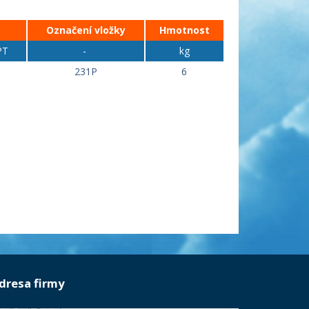
Označení vložky
Hmotnost
PT
-
kg
231P
6
dresa firmy