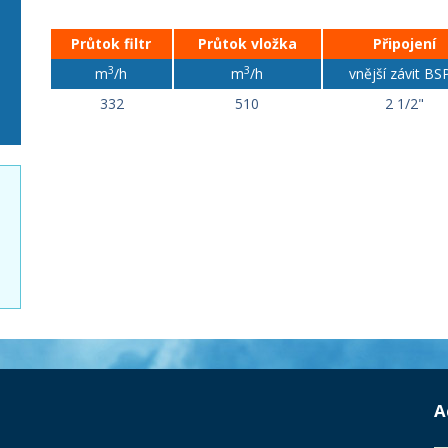
Průtok filtr
Průtok vložka
Připojení
3
3
m
/h
m
/h
vnější závit BS
332
510
2 1/2"
A