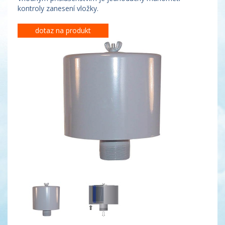
kontroly zanesení vložky.
dotaz na produkt