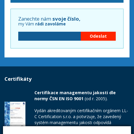
Zanechte nám
svoje číslo,
my Vám
rádi zavoláme
Certifikáty
Certifikace managementu jakosti dle
normy ČSN EN ISO 9001
(od r. 2005).
Vydán akreditovaným certifikačním orgánem LL-
C Certification s.r.o. a potvrzuje, že zavedený
systém managementu jakosti odpovídá
požadavkům ČSN EN ISO 9001:2015.