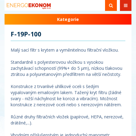
Kategorie
F-19P-100
Malý sací filtr s krytem a vyměnitelnou filtrační vložkou.
Standardně s polyesterovou vložkou s vysokou
zachytávací schopností (99%+ do 5 µm), nízkou tlakovou
ztrátou a polyuretanovým předfiltrem na větší nečistoty.
Konstrukce z trvanlivé uhlíkové oceli s šedým
vypalovaným emailovým lakem. Tažený kryt filtru (žádné
svary - nižší náchylnost ke korozi a vibracím). Možnost
konstrukce z nerezové oceli nebo s nerezovým nátěrem.
Různé druhy filtračních vložek (papírové, HEPA, nerezové,
drátěné,...).
Vhodným příslušenstvím je jednoduchý manometr