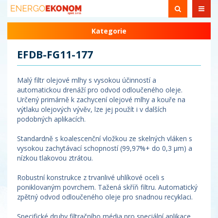
Kategorie
EFDB-FG11-177
Malý filtr olejové mlhy s vysokou účinností a
automatickou drenáží pro odvod odloučeného oleje.
Určený primárně k zachycení olejové mlhy a kouře na
výtlaku olejových vývěv, lze jej použít i v dalších
podobných aplikacích.
Standardně s koalescenční vložkou ze skelných vláken s
vysokou zachytávací schopností (99,97%+ do 0,3 µm) a
nízkou tlakovou ztrátou.
Robustní konstrukce z trvanlivé uhlíkové oceli s
poniklovaným povrchem. Tažená skříň filtru. Automatický
zpětný odvod odloučeného oleje pro snadnou recyklaci.
Specifické druhy filtračního média pro speciální aplikace.