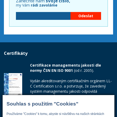
Zanechte nám
svoje číslo,
my Vám
rádi zavoláme
Certifikáty
Certifikace managementu jakosti dle
normy ČSN EN ISO 9001
(od r. 2005).
Vydán akreditovaným certifikačním orgánem LL-
C Certification s.r.o. a potvrzuje, že zavedený
systém managementu jakosti odpovídá
požadavkům ČSN EN ISO 9001:2015.
Souhlas s použitím "Cookies"
Číslo certifikátu: 42014103
Používáme "Cookies" k tomu, abyste si návštěvu na našich stránkách
Adresa firmy