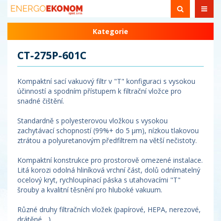
Kategorie
CT-275P-601C
Kompaktní sací vakuový filtr v "T" konfiguraci s vysokou
účinností a spodním přístupem k filtrační vložce pro
snadné čištění.
Standardně s polyesterovou vložkou s vysokou
zachytávací schopností (99%+ do 5 µm), nízkou tlakovou
ztrátou a polyuretanovým předfiltrem na větší nečistoty.
Kompaktní konstrukce pro prostorově omezené instalace.
Litá korozi odolná hliníková vrchní část, dolů odnímatelný
ocelový kryt, rychloupínací páska s utahovacími "T"
šrouby a kvalitní těsnění pro hluboké vakuum.
Různé druhy filtračních vložek (papírové, HEPA, nerezové,
drátěné,...).