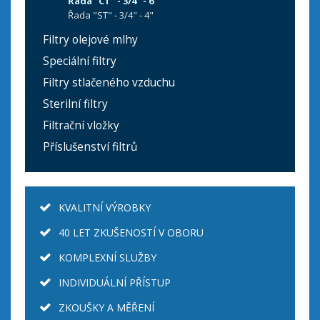
Řada "CT" - 3/4" - 6"
Řada "ST" - 3/4" - 4"
Filtry olejové mlhy
Speciální filtry
Filtry stlačeného vzduchu
Sterilní filtry
Filtrační vložky
Příslušenství filtrů
KVALITNÍ VÝROBKY
40 LET ZKUŠENOSTÍ V OBORU
KOMPLEXNÍ SLUŽBY
INDIVIDUÁLNÍ PŘÍSTUP
ZKOUŠKY A MĚŘENÍ