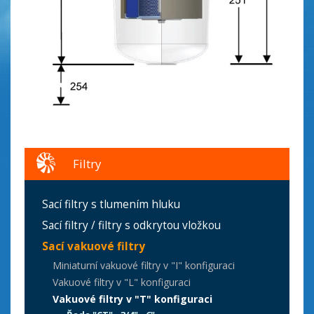
Filtry
Sací filtry s tlumením hluku
Sací filtry / filtry s odkrytou vložkou
Sací vakuové filtry
Miniaturní vakuové filtry v "I" konfiguraci
Vakuové filtry v "L" konfiguraci
Vakuové filtry v "T" konfiguraci