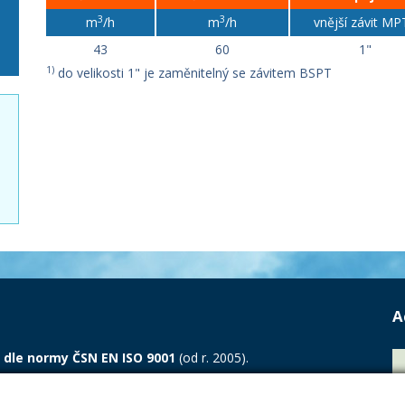
3
3
m
/h
m
/h
vnější závit MP
43
60
1"
1)
do velikosti 1" je zaměnitelný se závitem BSPT
A
 dle normy ČSN EN ISO 9001
(od r. 2005).
ánem LL-C Certification s.r.o. a potvrzuje, že zavedený