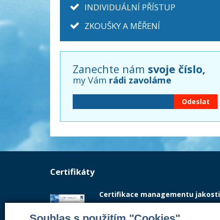
INDIVIDUÁLNÍ PŘÍSTUP
ZKOUŠKY A MĚŘENÍ
Zanechte nám
svoje číslo,
my Vám
rádi zavoláme
Certifikáty
Certifikace managementu jakosti
Vydán akreditovaným certifikačním org
Souhlas s použitím "Cookies"