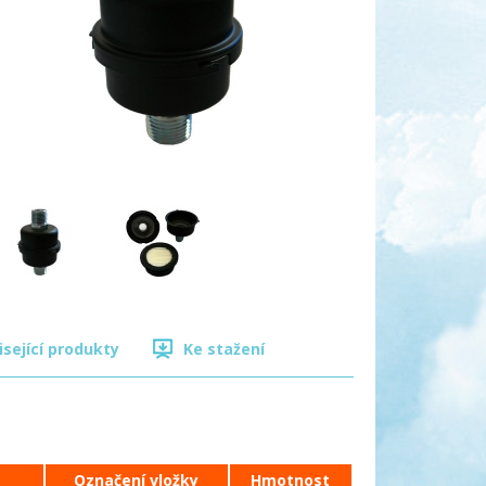
isející produkty
Ke stažení
Označení vložky
Hmotnost