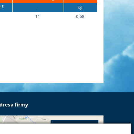
1)
T
-
kg
11
0,68
dresa firmy
Energoekonom