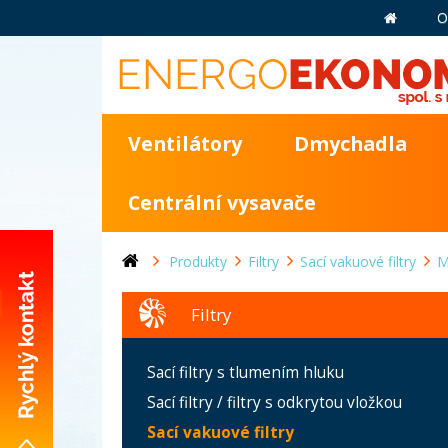
O
Ventilátory
Dmychadla
Centrální vysavače
Produkty
Filtry
Sací vakuové filtry
M
Filtry
+420 281 981 055
Sací filtry s tlumením hluku
info@energoekonom.cz
Sací filtry / filtry s odkrytou vložkou
Wolkerova 433
Sací vakuové filtry
CZ-250 82 Úvaly