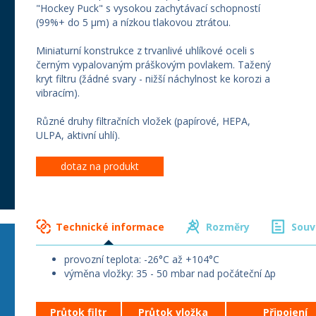
"Hockey Puck" s vysokou zachytávací schopností
(99%+ do 5 µm) a nízkou tlakovou ztrátou.
Miniaturní konstrukce z trvanlivé uhlíkové oceli s
černým vypalovaným práškovým povlakem. Tažený
kryt filtru (žádné svary - nižší náchylnost ke korozi a
vibracím).
Různé druhy filtračních vložek (papírové, HEPA,
ULPA, aktivní uhlí).
dotaz na produkt
Technické informace
Rozměry
Souv
provozní teplota: -26°C až +104°C
výměna vložky: 35 - 50 mbar nad počáteční ∆p
Průtok filtr
Průtok vložka
Připojení