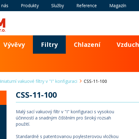
 nás
Produkty
Služby
Reference
Magazín
Vývěvy
Filtry
Chlazení
Vzduch
iniaturní vakuové filtry v "I" konfiguraci
CSS-11-100
CSS-11-100
Malý sací vakuový filtr v "I" konfiguraci s vysokou
účinností a snadným čištěním pro široký rozsah
použití.
Standardně s patentovanou poylesterovou vložkou