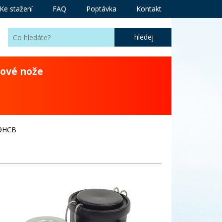
Ke stažení
FAQ
Poptávka
Kontakt
ové nože
39HCB