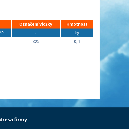
Označení vložky
Hmotnost
PP
-
kg
825
0,4
dresa firmy