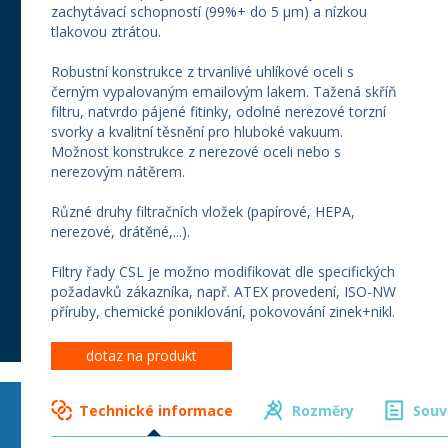
zachytávací schopností (99%+ do 5 µm) a nízkou
tlakovou ztrátou.
Robustní konstrukce z trvanlivé uhlíkové oceli s
černým vypalovaným emailovým lakem. Tažená skříň
filtru, natvrdo pájené fitinky, odolné nerezové torzní
svorky a kvalitní těsnění pro hluboké vakuum.
Možnost konstrukce z nerezové oceli nebo s
nerezovým nátěrem.
Různé druhy filtračních vložek (papírové, HEPA,
nerezové, drátěné,...).
Filtry řady CSL je možno modifikovat dle specifických
požadavků zákazníka, např. ATEX provedení, ISO-NW
příruby, chemické poniklování, pokovování zinek+nikl.
dotaz na produkt
Technické informace
Rozměry
Souv