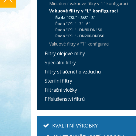
Miniaturní vakuové filtry v "I" konfiguraci
Vakuové filtry v "L" konfiguraci
Řada "CSL" - 3/8" - 3"
Řada "CSL" - 3" - 6"
Řada "CSL" - DN80-DN150
Řada "CSL" - DN200-DN350
Vakuové filtry v "T" konfiguraci
Filtry olejové mlhy
Speciální filtry
Filtry stlačeného vzduchu
Sterilní filtry
Filtrační vložky
Příslušenství filtrů
KVALITNÍ VÝROBKY