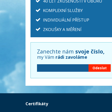
40 LET ZKUŠENOSTÍ V OBORU
KOMPLEXNÍ SLUŽBY
INDIVIDUÁLNÍ PŘÍSTUP
ZKOUŠKY A MĚŘENÍ
Zanechte nám
svoje číslo,
my Vám
rádi zavoláme
Certifikáty