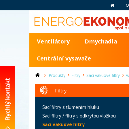
O
Ventilátory
Dmychadla
Centrální vysavače
Produkty
Filtry
Sací vakuové filtry
V
Filtry
+420 281 981 055
Sací filtry s tlumením hluku
info@energoekonom.cz
Sací filtry / filtry s odkrytou vložkou
Wolkerova 433
Sací vakuové filtry
CZ-250 82 Úvaly