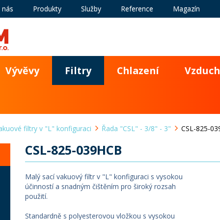
 nás
Produkty
Služby
Reference
Magazín
Vývěvy
Filtry
Chlazení
Vzduch
akuové filtry v "L" konfiguraci
Řada "CSL" - 3/8" - 3"
CSL-825-0
CSL-825-039HCB
Malý sací vakuový filtr v "L" konfiguraci s vysokou
účinností a snadným čištěním pro široký rozsah
použití.
Standardně s polyesterovou vložkou s vysokou