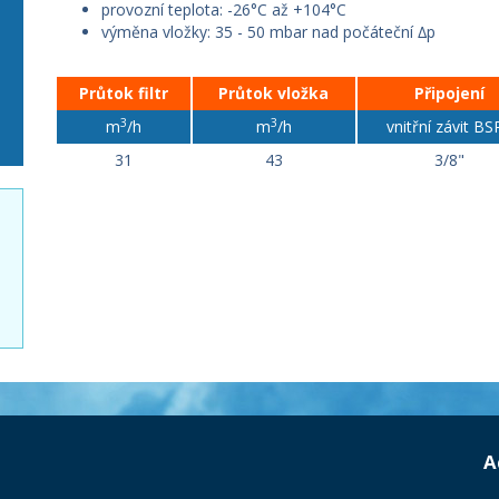
provozní teplota: -26°C až +104°C
výměna vložky: 35 - 50 mbar nad počáteční ∆p
Průtok filtr
Průtok vložka
Připojení
3
3
m
/h
m
/h
vnitřní závit BS
31
43
3/8"
A