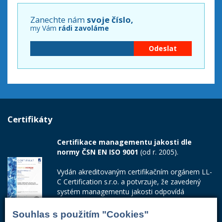
Zanechte nám
svoje číslo,
my Vám
rádi zavoláme
Certifikáty
Certifikace managementu jakosti dle
normy ČSN EN ISO 9001
(od r. 2005).
Vydán akreditovaným certifikačním orgánem LL-
C Certification s.r.o. a potvrzuje, že zavedený
systém managementu jakosti odpovídá
požadavkům ČSN EN ISO 9001:2015.
Souhlas s použitím "Cookies"
Číslo certifikátu: 42014103