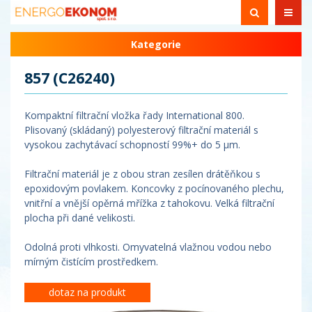
Kategorie
857 (C26240)
Kompaktní filtrační vložka řady International 800.
Plisovaný (skládaný) polyesterový filtrační materiál s
vysokou zachytávací schopností 99%+ do 5 µm.
Filtrační materiál je z obou stran zesílen drátěňkou s
epoxidovým povlakem. Koncovky z pocínovaného plechu,
vnitřní a vnější opěrná mřížka z tahokovu. Velká filtrační
plocha při dané velikosti.
Odolná proti vlhkosti. Omyvatelná vlažnou vodou nebo
mírným čistícím prostředkem.
dotaz na produkt