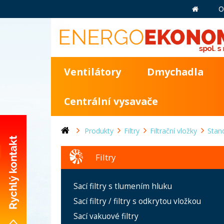
O
Ventilátory
Dmychadla
Centrální vysavače
Produkty
Filtry
Filtrační vložky
Stan
Filtry
+420 281 981 055
Sací filtry s tlumením hluku
info@energoekonom.cz
Sací filtry / filtry s odkrytou vložkou
Wolkerova 433
Sací vakuové filtry
CZ-250 82 Úvaly