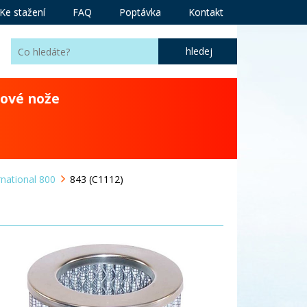
Ke stažení
FAQ
Poptávka
Kontakt
ové nože
rnational 800
843 (C1112)