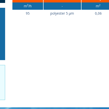
3
2
m
/h
-
m
95
polyester 5 µm
0,06