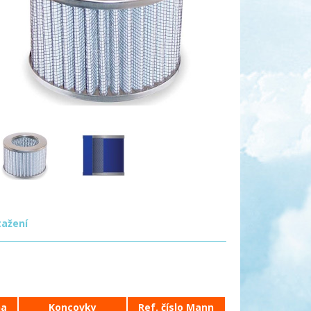
tažení
ha
Koncovky
Ref. číslo Mann