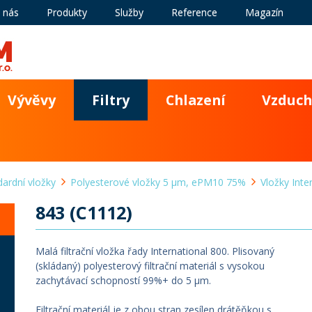
 nás
Produkty
Služby
Reference
Magazín
Vývěvy
Filtry
Chlazení
Vzduch
dardní vložky
Polyesterové vložky 5 µm, ePM10 75%
Vložky Inte
843 (C1112)
Malá filtrační vložka řady International 800. Plisovaný
(skládaný) polyesterový filtrační materiál s vysokou
zachytávací schopností 99%+ do 5 µm.
Filtrační materiál je z obou stran zesílen drátěňkou s