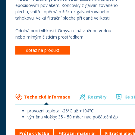
epoxidovým povlakem. Koncovky z galvanizovaného
plechu, vnitřní opěrná mřížka z galvanizovaného
tahokovu. Velká filtrační plocha při dané velikosti.
Odolná proti vlhkosti. Omyvatelná vlažnou vodou
nebo mírným čistícím prostředkem.
dotaz na produkt
Technické informace
Rozměry
Ke s
provozní teplota: -26°C až +104°C
výměna vložky: 35 - 50 mbar nad počáteční ∆p
Průtok vložka
Filtrační materiál
Filtrační ploc