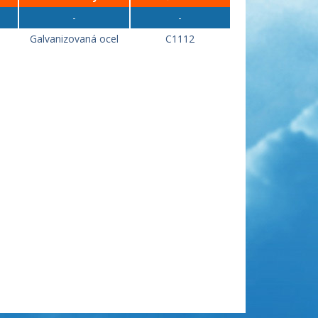
-
-
Galvanizovaná ocel
C1112