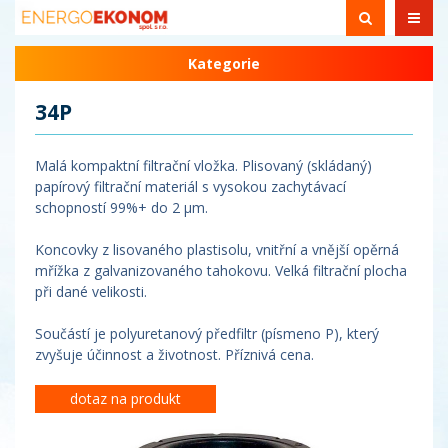
Kategorie
34P
Malá kompaktní filtrační vložka. Plisovaný (skládaný)
papírový filtrační materiál s vysokou zachytávací
schopností 99%+ do 2 µm.
Koncovky z lisovaného plastisolu, vnitřní a vnější opěrná
mřížka z galvanizovaného tahokovu. Velká filtrační plocha
při dané velikosti.
Součástí je polyuretanový předfiltr (písmeno P), který
zvyšuje účinnost a životnost. Příznivá cena.
dotaz na produkt