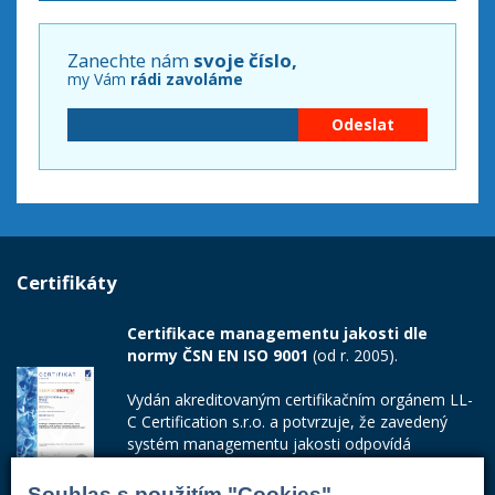
Zanechte nám
svoje číslo,
my Vám
rádi zavoláme
Certifikáty
Certifikace managementu jakosti dle
normy ČSN EN ISO 9001
(od r. 2005).
Vydán akreditovaným certifikačním orgánem LL-
C Certification s.r.o. a potvrzuje, že zavedený
systém managementu jakosti odpovídá
požadavkům ČSN EN ISO 9001:2015.
Souhlas s použitím "Cookies"