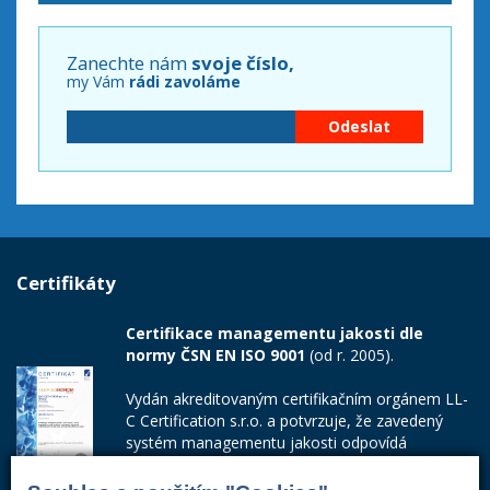
Zanechte nám
svoje číslo,
my Vám
rádi zavoláme
Certifikáty
Certifikace managementu jakosti dle
normy ČSN EN ISO 9001
(od r. 2005).
Vydán akreditovaným certifikačním orgánem LL-
C Certification s.r.o. a potvrzuje, že zavedený
systém managementu jakosti odpovídá
požadavkům ČSN EN ISO 9001:2015.