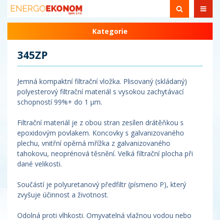
Kategorie
345ZP
Jemná kompaktní filtrační vložka. Plisovaný (skládaný)
polyesterový filtrační materiál s vysokou zachytávací
schopností 99%+ do 1 µm.
Filtrační materiál je z obou stran zesílen drátěňkou s
epoxidovým povlakem. Koncovky s galvanizovaného
plechu, vnitřní opěrná mřížka z galvanizovaného
tahokovu, neoprénová těsnění. Velká filtrační plocha při
dané velikosti.
Součástí je polyuretanový předfiltr (písmeno P), který
zvyšuje účinnost a životnost.
Odolná proti vlhkosti. Omyvatelná vlažnou vodou nebo