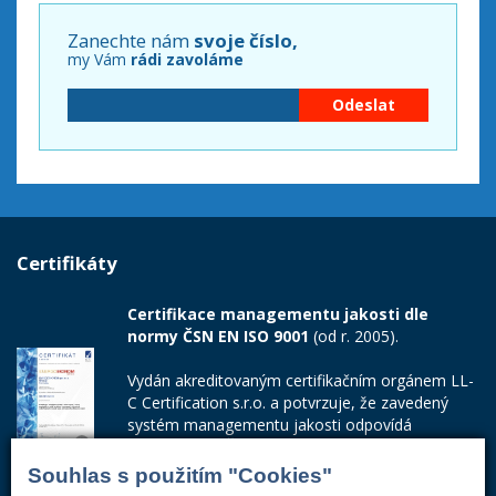
Zanechte nám
svoje číslo,
my Vám
rádi zavoláme
Certifikáty
Certifikace managementu jakosti dle
normy ČSN EN ISO 9001
(od r. 2005).
Vydán akreditovaným certifikačním orgánem LL-
C Certification s.r.o. a potvrzuje, že zavedený
systém managementu jakosti odpovídá
požadavkům ČSN EN ISO 9001:2015.
Souhlas s použitím "Cookies"
Číslo certifikátu: 42014103