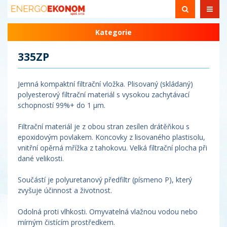
Kategorie
335ZP
Jemná kompaktní filtrační vložka. Plisovaný (skládaný)
polyesterový filtrační materiál s vysokou zachytávací
schopností 99%+ do 1 µm.
Filtrační materiál je z obou stran zesílen drátěňkou s
epoxidovým povlakem. Koncovky z lisovaného plastisolu,
vnitřní opěrná mřížka z tahokovu. Velká filtrační plocha při
dané velikosti.
Součástí je polyuretanový předfiltr (písmeno P), který
zvyšuje účinnost a životnost.
Odolná proti vlhkosti. Omyvatelná vlažnou vodou nebo
mírným čistícím prostředkem.