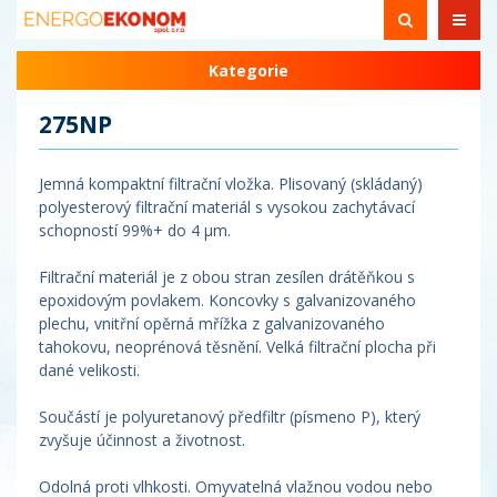
Kategorie
275NP
Jemná kompaktní filtrační vložka. Plisovaný (skládaný)
polyesterový filtrační materiál s vysokou zachytávací
schopností 99%+ do 4 µm.
Filtrační materiál je z obou stran zesílen drátěňkou s
epoxidovým povlakem. Koncovky s galvanizovaného
plechu, vnitřní opěrná mřížka z galvanizovaného
tahokovu, neoprénová těsnění. Velká filtrační plocha při
dané velikosti.
Součástí je polyuretanový předfiltr (písmeno P), který
zvyšuje účinnost a životnost.
Odolná proti vlhkosti. Omyvatelná vlažnou vodou nebo