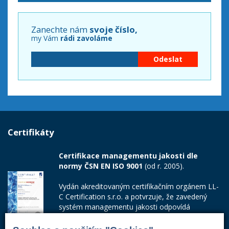
Zanechte nám
svoje číslo,
my Vám
rádi zavoláme
Certifikáty
Certifikace managementu jakosti dle
normy ČSN EN ISO 9001
(od r. 2005).
Vydán akreditovaným certifikačním orgánem LL-
C Certification s.r.o. a potvrzuje, že zavedený
systém managementu jakosti odpovídá
požadavkům ČSN EN ISO 9001:2015.