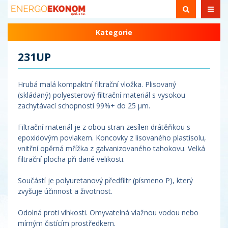
Kategorie
231UP
Hrubá malá kompaktní filtrační vložka. Plisovaný
(skládaný) polyesterový filtrační materiál s vysokou
zachytávací schopností 99%+ do 25 µm.
Filtrační materiál je z obou stran zesílen drátěňkou s
epoxidovým povlakem. Koncovky z lisovaného plastisolu,
vnitřní opěrná mřížka z galvanizovaného tahokovu. Velká
filtrační plocha při dané velikosti.
Součástí je polyuretanový předfiltr (písmeno P), který
zvyšuje účinnost a životnost.
Odolná proti vlhkosti. Omyvatelná vlažnou vodou nebo
mírným čistícím prostředkem.