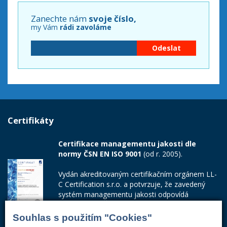
Zanechte nám
svoje číslo,
my Vám
rádi zavoláme
Certifikáty
Certifikace managementu jakosti dle
normy ČSN EN ISO 9001
(od r. 2005).
Vydán akreditovaným certifikačním orgánem LL-
C Certification s.r.o. a potvrzuje, že zavedený
systém managementu jakosti odpovídá
požadavkům ČSN EN ISO 9001:2015.
Souhlas s použitím "Cookies"
Číslo certifikátu: 42014103