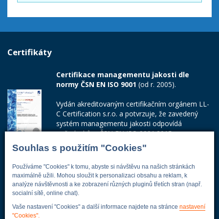
Certifikáty
Certifikace managementu jakosti dle
normy ČSN EN ISO 9001
(od r. 2005).
Vydán akreditovaným certifikačním orgánem LL-
C Certification s.r.o. a potvrzuje, že zavedený
systém managementu jakosti odpovídá
požadavkům ČSN EN ISO 9001:2015.
Souhlas s použitím "Cookies"
Číslo certifikátu: 42014103
Používáme "Cookies" k tomu, abyste si návštěvu na našich stránkách
Adresa firmy
maximálně užili. Mohou sloužit k personalizaci obsahu a reklam, k
analýze návštěvnosti a ke zobrazení různých pluginů třetích stran (např.
socialní sítě, online chat).
Vaše nastavení "Cookies" a další informace najdete na stránce
nastavení
Energoekonom
"Cookies".