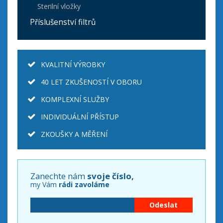
Sterilní vložky
Příslušenství filtrů
KVALITNÍ VÝROBKY
40 LET ZKUŠENOSTÍ V OBORU
KOMPLEXNÍ SLUŽBY
INDIVIDUÁLNÍ PŘÍSTUP
ZKOUŠKY A MĚŘENÍ
Zanechte nám
svoje číslo,
my Vám
rádi zavoláme