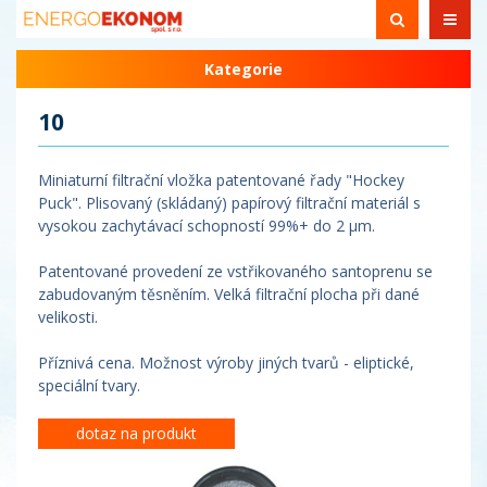
Kategorie
10
Miniaturní filtrační vložka patentované řady "Hockey
Puck". Plisovaný (skládaný) papírový filtrační materiál s
vysokou zachytávací schopností 99%+ do 2 µm.
Patentované provedení ze vstřikovaného santoprenu se
zabudovaným těsněním. Velká filtrační plocha při dané
velikosti.
Příznivá cena. Možnost výroby jiných tvarů - eliptické,
speciální tvary.
dotaz na produkt