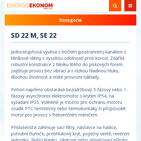
Kategorie
SD 22 M, SE 22
Jednostupňová vývěva s bočním (postranním) kanálem z
hliníkové slitiny s vysokou odolností proti korozi. Zdařilá
robustní konstrukce z hliníku litého do pískových forem
zajišťuje provoz bez vibrací a s nízkou hladinou hluku,
dlouhou životnost a nízké provozní náklady.
Pohon napřímo obstarává bezúdržbový 3-fázový nebo 1-
fázový asynchronní elektromotor s krytím IP54, na
vyžádání IP55. Volitelně je možno pro ochranu motoru
osadit PTC termistory nebo termokontaky či přizpůsobit
motor pro provoz s frekvenčním měničem.
Příslušenství zahrnuje sací filtry, nástavce na hadice,
potrubní tlumiče, protihlukový kryt, pojistný ventil, reverzní
jednotky, škrtící klapku, závitové nebo přivařovací příruby