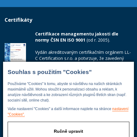
Certifikáty
Certifikace managementu jakosti dle
normy ČSN EN ISO 9001
(od r. 2005).
Vydán akreditovaným certifikačním orgánem LL-
C Certification s.r.o. a potvrzuje, že zavedený
systém managementu jakosti odpovídá
požadavkům ČSN EN ISO 9001:2015.
Souhlas s použitím "Cookies"
Číslo certifikátu: 42014103
Používáme "Cookies" k tomu, abyste si návštěvu na našich stránkách
maximálně užili. Mohou sloužit k personalizaci obsahu a reklam, k
Adresa firmy
analýze návštěvnosti a ke zobrazení různých pluginů třetích stran (např.
socialní sítě, online chat).
Vaše nastavení "Cookies" a další informace najdete na stránce
nastavení
"Cookies".
Energoekonom
Wolkerova 433
Ručně upravit
250 82 Úvaly