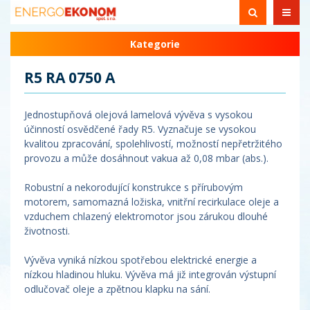
Kategorie
R5 RA 0750 A
Jednostupňová olejová lamelová vývěva s vysokou
účinností osvědčené řady R5. Vyznačuje se vysokou
kvalitou zpracování, spolehlivostí, možností nepřetržitého
provozu a může dosáhnout vakua až 0,08 mbar (abs.).
Robustní a nekorodující konstrukce s přírubovým
motorem, samomazná ložiska, vnitřní recirkulace oleje a
vzduchem chlazený elektromotor jsou zárukou dlouhé
životnosti.
Vývěva vyniká nízkou spotřebou elektrické energie a
nízkou hladinou hluku. Vývěva má již integrován výstupní
odlučovač oleje a zpětnou klapku na sání.