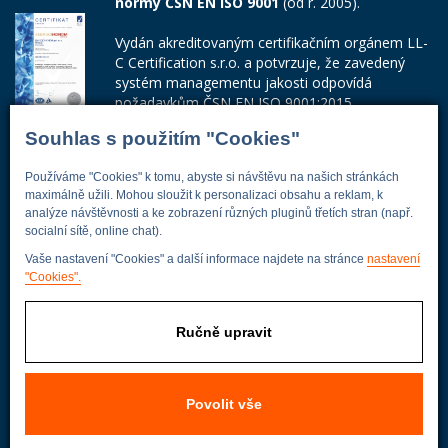
normy ČSN EN ISO 9001
(od r. 2005).
Vydán akreditovaným certifikačním orgánem LL-
C Certification s.r.o. a potvrzuje, že zavedený
systém managementu jakosti odpovídá
požadavkům ČSN EN ISO 9001:2015.
Souhlas s použitím "Cookies"
Číslo certifikátu: 42014103
Adresa firmy
Používáme "Cookies" k tomu, abyste si návštěvu na našich stránkách
maximálně užili. Mohou sloužit k personalizaci obsahu a reklam, k
analýze návštěvnosti a ke zobrazení různých pluginů třetích stran (např.
socialní sítě, online chat).
Vaše nastavení "Cookies" a další informace najdete na stránce
nastavení
Energoekonom
"Cookies".
Wolkerova 433
250 82 Úvaly
Ručně upravit
Praha - východ
Povolit vše