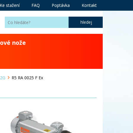
Ke stažení
FAQ
Poptávka
Kontakt
ové nože
 2G
R5 RA 0025 F Ex