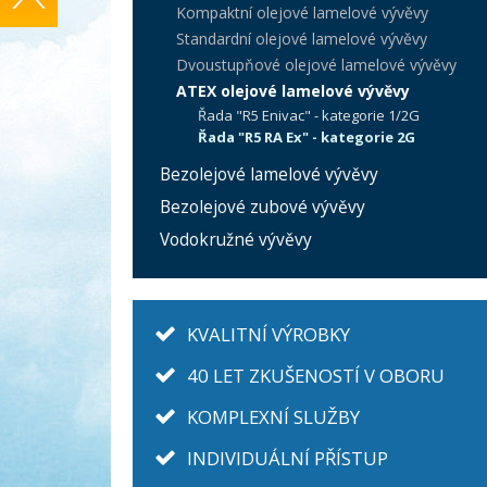
Kompaktní olejové lamelové vývěvy
Standardní olejové lamelové vývěvy
Dvoustupňové olejové lamelové vývěvy
ATEX olejové lamelové vývěvy
Řada "R5 Enivac" - kategorie 1/2G
Řada "R5 RA Ex" - kategorie 2G
Bezolejové lamelové vývěvy
Bezolejové zubové vývěvy
Vodokružné vývěvy
KVALITNÍ VÝROBKY
40 LET ZKUŠENOSTÍ V OBORU
KOMPLEXNÍ SLUŽBY
INDIVIDUÁLNÍ PŘÍSTUP