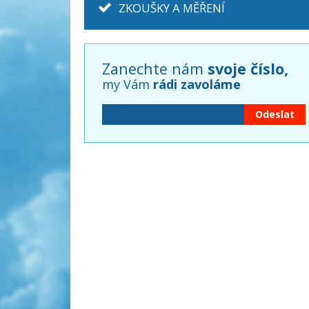
ZKOUŠKY A MĚŘENÍ
Zanechte nám
svoje číslo,
my Vám
rádi zavoláme