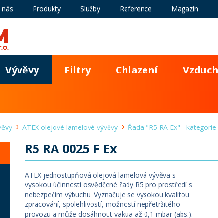
 nás
Produkty
Služby
Reference
Magazín
Vývěvy
Filtry
Chlazení
Vzduch
věvy
ATEX olejové lamelové vývěvy
Řada "R5 RA Ex" - kategorie
R5 RA 0025 F Ex
ATEX jednostupňová olejová lamelová vývěva s
vysokou účinností osvědčené řady R5 pro prostředí s
nebezpečím výbuchu. Vyznačuje se vysokou kvalitou
zpracování, spolehlivostí, možností nepřetržitého
provozu a může dosáhnout vakua až 0,1 mbar (abs.).