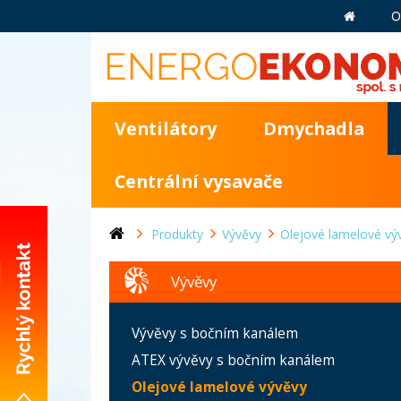
O
Ventilátory
Dmychadla
Centrální vysavače
Produkty
Vývěvy
Olejové lamelové vý
Vývěvy
+420 281 981 055
Vývěvy s bočním kanálem
info@energoekonom.cz
ATEX vývěvy s bočním kanálem
Wolkerova 433
Olejové lamelové vývěvy
CZ-250 82 Úvaly