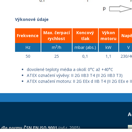
Výkonové údaje
Max. čerpací
Koncový
Výkon
Frekvence
Napě
rychlost
tlak
motoru
3
Hz
m
/h
mbar (abs.)
kW
V
50
25
0,1
1,1
230/4
dovolené teploty média a okolí: 0°C až +40°C
ATEX označení vývěvy: II 2G IIB3 T4 (II 2G IIB3 T3)
ATEX označení motoru: II 2G EEx d IIB T4 (II 2G EEx e I
A
 dle normy ČSN EN ISO 9001
(od r. 2005).