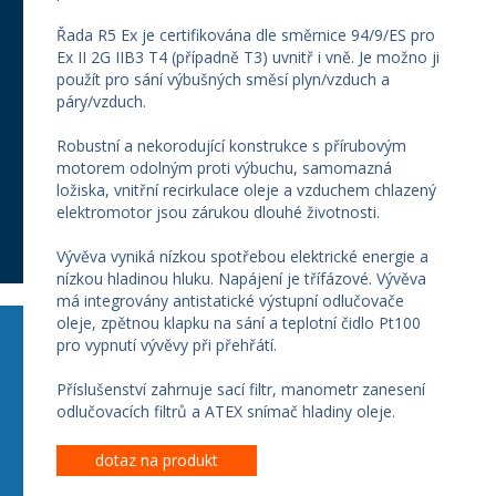
Řada R5 Ex je certifikována dle směrnice 94/9/ES pro
Ex II 2G IIB3 T4 (případně T3) uvnitř i vně. Je možno ji
použít pro sání výbušných směsí plyn/vzduch a
páry/vzduch.
Robustní a nekorodující konstrukce s přírubovým
motorem odolným proti výbuchu, samomazná
ložiska, vnitřní recirkulace oleje a vzduchem chlazený
elektromotor jsou zárukou dlouhé životnosti.
Vývěva vyniká nízkou spotřebou elektrické energie a
nízkou hladinou hluku. Napájení je třífázové. Vývěva
má integrovány antistatické výstupní odlučovače
oleje, zpětnou klapku na sání a teplotní čidlo Pt100
pro vypnutí vývěvy při přehřátí.
Příslušenství zahrnuje sací filtr, manometr zanesení
odlučovacích filtrů a ATEX snímač hladiny oleje.
dotaz na produkt