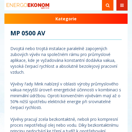
Kategorie
MP 0500 AV
Dvojitá nebo trojitá instalace paralelně zapojených
zubových vývěv na společném rámu pro průmyslové
aplikace, kde je vyžadována konstantní dodávka vakua,
vysoká čerpací rychlost a absolutně bezolejový pracovní
vzduch.
Vývěvy řady Mink nabízejí v oblasti výroby průmyslového
vakua nejvyšší úroveň energetické účinnosti v kombinaci s
minimální údržbou. Oproti konvenčním vývěvám mají až o
50% nižší spotřebu elektrické energie při srovnatelné
čerpací rychlosti.
Vývěvy pracují zcela bezkontaktně, neboli pro kompresní
proces nepotřebují olej nebo vodu. Díky bezkontaktnímu
principu nedochází ke tření a tudíž k opotřebování