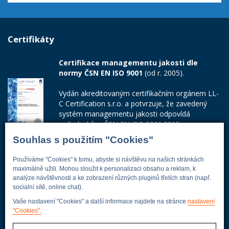
Certifikáty
Certifikace managementu jakosti dle
normy ČSN EN ISO 9001
(od r. 2005).
Vydán akreditovaným certifikačním orgánem LL-
C Certification s.r.o. a potvrzuje, že zavedený
systém managementu jakosti odpovídá
požadavkům ČSN EN ISO 9001:2015.
Souhlas s použitím "Cookies"
Číslo certifikátu: 42014103
Používáme "Cookies" k tomu, abyste si návštěvu na našich stránkách
Adresa firmy
maximálně užili. Mohou sloužit k personalizaci obsahu a reklam, k
analýze návštěvnosti a ke zobrazení různých pluginů třetích stran (např.
socialní sítě, online chat).
Vaše nastavení "Cookies" a další informace najdete na stránce
nastavení
Energoekonom
"Cookies".
Wolkerova 433