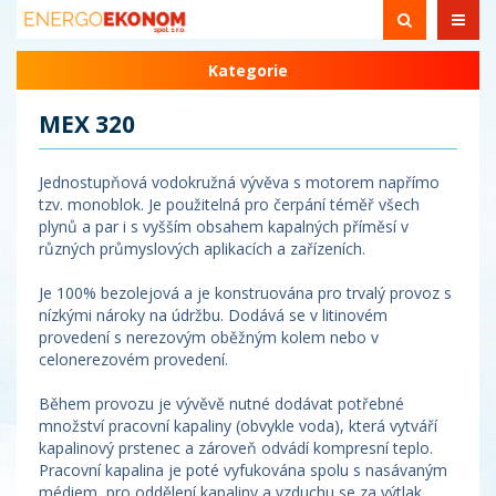
Kategorie
MEX 320
Jednostupňová vodokružná vývěva s motorem napřímo
tzv. monoblok. Je použitelná pro čerpání téměř všech
plynů a par i s vyšším obsahem kapalných příměsí v
různých průmyslových aplikacích a zařízeních.
Je 100% bezolejová a je konstruována pro trvalý provoz s
nízkými nároky na údržbu. Dodává se v litinovém
provedení s nerezovým oběžným kolem nebo v
celonerezovém provedení.
Během provozu je vývěvě nutné dodávat potřebné
množství pracovní kapaliny (obvykle voda), která vytváří
kapalinový prstenec a zároveň odvádí kompresní teplo.
Pracovní kapalina je poté vyfukována spolu s nasávaným
médiem, pro oddělení kapaliny a vzduchu se za výtlak