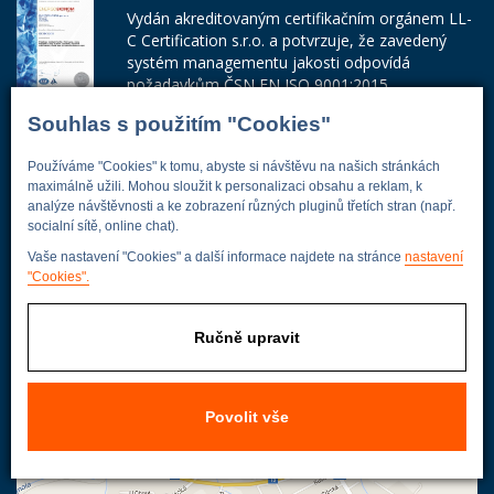
Vydán akreditovaným certifikačním orgánem LL-
C Certification s.r.o. a potvrzuje, že zavedený
systém managementu jakosti odpovídá
požadavkům ČSN EN ISO 9001:2015.
Souhlas s použitím "Cookies"
Číslo certifikátu: 42014103
Adresa firmy
Používáme "Cookies" k tomu, abyste si návštěvu na našich stránkách
maximálně užili. Mohou sloužit k personalizaci obsahu a reklam, k
analýze návštěvnosti a ke zobrazení různých pluginů třetích stran (např.
socialní sítě, online chat).
Vaše nastavení "Cookies" a další informace najdete na stránce
nastavení
Energoekonom
"Cookies".
Wolkerova 433
250 82 Úvaly
Ručně upravit
Praha - východ
Povolit vše