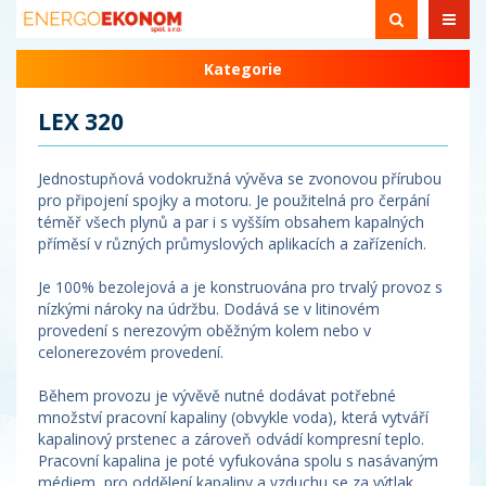
Kategorie
LEX 320
Jednostupňová vodokružná vývěva se zvonovou přírubou
pro připojení spojky a motoru. Je použitelná pro čerpání
téměř všech plynů a par i s vyšším obsahem kapalných
příměsí v různých průmyslových aplikacích a zařízeních.
Je 100% bezolejová a je konstruována pro trvalý provoz s
nízkými nároky na údržbu. Dodává se v litinovém
provedení s nerezovým oběžným kolem nebo v
celonerezovém provedení.
Během provozu je vývěvě nutné dodávat potřebné
množství pracovní kapaliny (obvykle voda), která vytváří
kapalinový prstenec a zároveň odvádí kompresní teplo.
Pracovní kapalina je poté vyfukována spolu s nasávaným
médiem, pro oddělení kapaliny a vzduchu se za výtlak