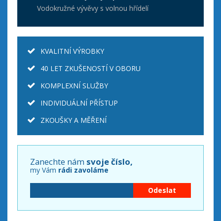
Vodokružné vývěvy s volnou hřídelí
KVALITNÍ VÝROBKY
40 LET ZKUŠENOSTÍ V OBORU
KOMPLEXNÍ SLUŽBY
INDIVIDUÁLNÍ PŘÍSTUP
ZKOUŠKY A MĚŘENÍ
Zanechte nám
svoje číslo,
my Vám
rádi zavoláme