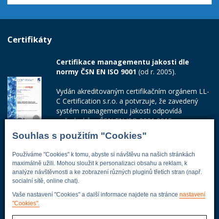
Certifikáty
Certifikace managementu jakosti dle
normy ČSN EN ISO 9001
(od r. 2005).
Vydán akreditovaným certifikačním orgánem LL-
C Certification s.r.o. a potvrzuje, že zavedený
systém managementu jakosti odpovídá
požadavkům ČSN EN ISO 9001:2015.
Souhlas s použitím "Cookies"
Číslo certifikátu: 42014103
Používáme "Cookies" k tomu, abyste si návštěvu na našich stránkách
Adresa firmy
maximálně užili. Mohou sloužit k personalizaci obsahu a reklam, k
analýze návštěvnosti a ke zobrazení různých pluginů třetích stran (např.
socialní sítě, online chat).
Vaše nastavení "Cookies" a další informace najdete na stránce
nastavení
Energoekonom
"Cookies".
Wolkerova 433