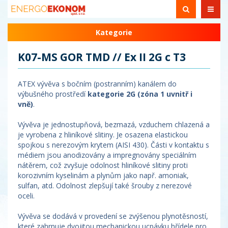
Kategorie
K07-MS GOR TMD // Ex II 2G c T3
ATEX vývěva s bočním (postranním) kanálem do
výbušného prostředí
kategorie 2G (zóna 1 uvnitř i
vně)
.
Vývěva je jednostupňová, bezmazá, vzduchem chlazená a
je vyrobena z hliníkové slitiny. Je osazena elastickou
spojkou s nerezovým krytem (AISI 430). Části v kontaktu s
médiem jsou anodizovány a impregnovány speciálním
nátěrem, což zvyšuje odolnost hliníkové slitiny proti
korozivním kyselinám a plynům jako např. amoniak,
sulfan, atd. Odolnost zlepšují také šrouby z nerezové
oceli.
Vývěva se dodává v provedení se zvýšenou plynotěsností,
které zahrnuje dvojitou mechanickou ucpávku hřídele pro