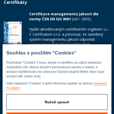
Certifikáty
Certifikace managementu jakosti dle
normy ČSN EN ISO 9001
(od r. 2005).
Vydán akreditovaným certifikačním orgánem LL-
C Certification s.r.o. a potvrzuje, že zavedený
systém managementu jakosti odpovídá
požadavkům ČSN EN ISO 9001:2015.
Souhlas s použitím "Cookies"
Číslo certifikátu: 42014103
Používáme "Cookies" k tomu, abyste si návštěvu na našich stránkách
Adresa firmy
maximálně užili. Mohou sloužit k personalizaci obsahu a reklam, k
analýze návštěvnosti a ke zobrazení různých pluginů třetích stran (např.
socialní sítě, online chat).
Vaše nastavení "Cookies" a další informace najdete na stránce
nastavení
Energoekonom
"Cookies".
Wolkerova 433
250 82 Úvaly
Ručně upravit
Praha - východ