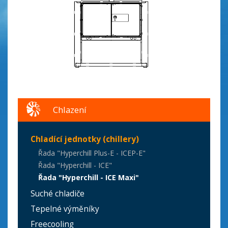
Chlazení
Chladící jednotky (chillery)
Řada "Hyperchill Plus-E - ICEP-E"
Řada "Hyperchill - ICE"
Řada "Hyperchill - ICE Maxi"
Suché chladiče
Tepelné výměníky
Freecooling