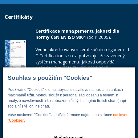
Certifikáty
Certifikace managementu jakosti dle
normy ČSN EN ISO 9001
(od r. 2005).
Vydán akreditovaným certifikačním orgánem LL-
C Certification s.r.o. a potvrzuje, že zavedený
systém managementu jakosti odpovídá
požadavkům ČSN EN ISO 9001:2015.
Souhlas s použitím "Cookies"
Číslo certifikátu: 42014103
Používáme "Cookies" k tomu, abyste si návštěvu na našich stránkách
Adresa firmy
maximálně užili. Mohou sloužit k personalizaci obsahu a reklam, k
analýze návštěvnosti a ke zobrazení různých pluginů třetích stran (např.
socialní sítě, online chat).
Vaše nastavení "Cookies" a další informace najdete na stránce
nastavení
Energoekonom
"Cookies".
Wolkerova 433
250 82 Úvaly
Ručně upravit