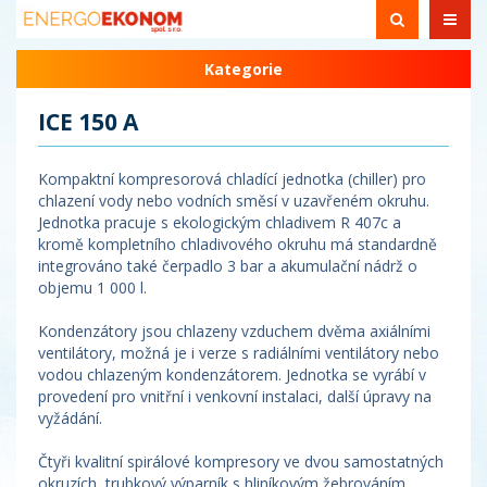
Kategorie
ICE 150 A
Kompaktní kompresorová chladící jednotka (chiller) pro
chlazení vody nebo vodních směsí v uzavřeném okruhu.
Jednotka pracuje s ekologickým chladivem R 407c a
kromě kompletního chladivového okruhu má standardně
integrováno také čerpadlo 3 bar a akumulační nádrž o
objemu 1 000 l.
Kondenzátory jsou chlazeny vzduchem dvěma axiálními
ventilátory, možná je i verze s radiálními ventilátory nebo
vodou chlazeným kondenzátorem. Jednotka se vyrábí v
provedení pro vnitřní i venkovní instalaci, další úpravy na
vyžádání.
Čtyři kvalitní spirálové kompresory ve dvou samostatných
okruzích, trubkový výparník s hliníkovým žebrováním