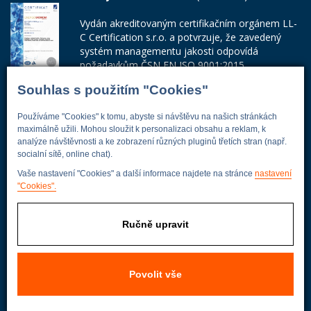
Vydán akreditovaným certifikačním orgánem LL-
C Certification s.r.o. a potvrzuje, že zavedený
systém managementu jakosti odpovídá
požadavkům ČSN EN ISO 9001:2015.
Souhlas s použitím "Cookies"
Číslo certifikátu: 42014103
Adresa firmy
Používáme "Cookies" k tomu, abyste si návštěvu na našich stránkách
maximálně užili. Mohou sloužit k personalizaci obsahu a reklam, k
analýze návštěvnosti a ke zobrazení různých pluginů třetích stran (např.
socialní sítě, online chat).
Vaše nastavení "Cookies" a další informace najdete na stránce
nastavení
Energoekonom
"Cookies".
Wolkerova 433
250 82 Úvaly
Ručně upravit
Praha - východ
Povolit vše