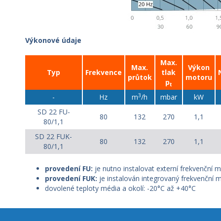
Výkonové údaje
Max.
Max.
Výkon
Typ
Frekvence
tlak
průtok
motoru
p
t
3
-
Hz
m
/h
mbar
kW
SD 22 FU-
80
132
270
1,1
80/1,1
SD 22 FUK-
80
132
270
1,1
80/1,1
provedení FU:
je nutno instalovat externí frekvenční m
provedení FUK:
je instalován integrovaný frekvenční 
dovolené teploty média a okolí: -20°C až +40°C