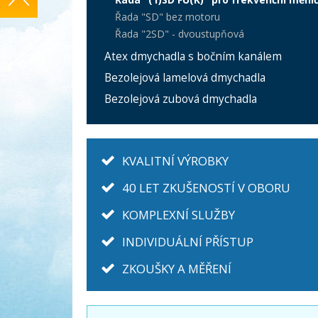
Řada "SD" bez motoru
Řada "2SD" - dvoustupňová
Atex dmychadla s bočním kanálem
Bezolejová lamelová dmychadla
Bezolejová zubová dmychadla
KVALITNÍ VÝROBKY
40 LET ZKUŠENOSTÍ V OBORU
KOMPLEXNÍ SLUŽBY
INDIVIDUÁLNÍ PŘÍSTUP
ZKOUŠKY A MĚŘENÍ