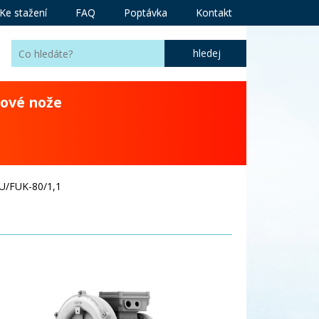
Ke stažení
FAQ
Poptávka
Kontakt
ové nože
U/FUK-80/1,1