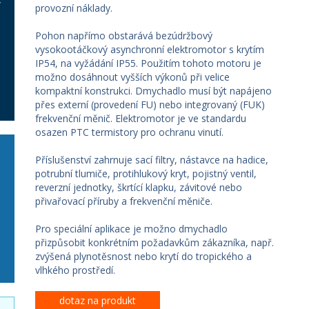
provozní náklady.
Pohon napřímo obstarává bezúdržbový
vysokootáčkový asynchronní elektromotor s krytím
IP54, na vyžádání IP55. Použitím tohoto motoru je
možno dosáhnout vyšších výkonů při velice
kompaktní konstrukci. Dmychadlo musí být napájeno
přes externí (provedení FU) nebo integrovaný (FUK)
frekvenční měnič. Elektromotor je ve standardu
osazen PTC termistory pro ochranu vinutí.
Příslušenství zahrnuje sací filtry, nástavce na hadice,
potrubní tlumiče, protihlukový kryt, pojistný ventil,
reverzní jednotky, škrtící klapku, závitové nebo
přivařovací příruby a frekvenční měniče.
Pro speciální aplikace je možno dmychadlo
přizpůsobit konkrétním požadavkům zákazníka, např.
zvýšená plynotěsnost nebo krytí do tropického a
vlhkého prostředí.
dotaz na produkt