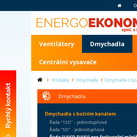
O
Ventilátory
Dmychadla
Centrální vysavače
Produkty
Dmychadla
Dmychadla s bo
Dmychadla
+420 281 981 055
Dmychadla s bočním kanálem
info@energoekonom.cz
Řada "1SD" - jednostupňová
Wolkerova 433
Řada "SD" - jednostupňová
CZ-250 82 Úvaly
Řada "(1)SD FU(K)" pro frekvenční měni