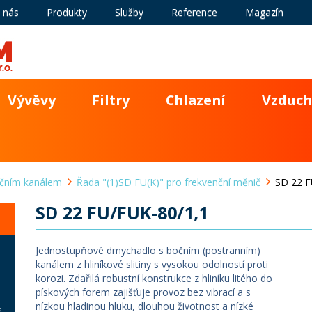
 nás
Produkty
Služby
Reference
Magazín
Vývěvy
Filtry
Chlazení
Vzduch
čním kanálem
Řada "(1)SD FU(K)" pro frekvenční měnič
SD 22 F
SD 22 FU/FUK-80/1,1
Jednostupňové dmychadlo s bočním (postranním)
kanálem z hliníkové slitiny s vysokou odolností proti
korozi. Zdařilá robustní konstrukce z hliníku litého do
pískových forem zajišťuje provoz bez vibrací a s
nízkou hladinou hluku, dlouhou životnost a nízké
č