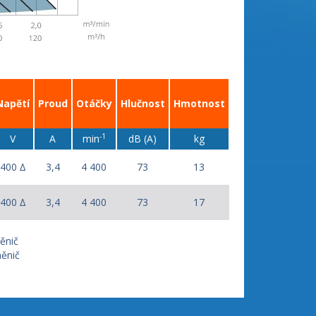
Napětí
Proud
Otáčky
Hlučnost
Hmotnost
-1
V
A
min
dB (A)
kg
400 ∆
3,4
4 400
73
13
400 ∆
3,4
4 400
73
17
ěnič
měnič