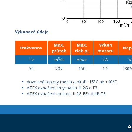
Výkonové údaje
Max.
Max.
Výkon
Frekvence
Nap
průtok
tlak p
motoru
t
3
Hz
m
/h
mbar
kW
V
50
207
150
1,5
230/
dovolené teploty média a okolí: -15°C až +40°C
ATEX označení dmychadla: II 2G c T3
ATEX označení motoru: II 2G EEx d IIB T3
A