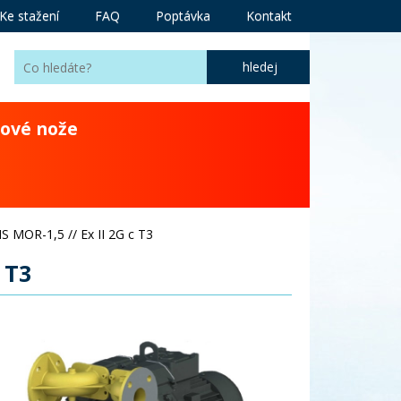
Ke stažení
FAQ
Poptávka
Kontakt
ové nože
 MOR-1,5 // Ex II 2G c T3
 T3