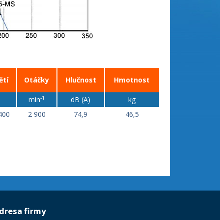
ětí
Otáčky
Hlučnost
Hmotnost
-1
min
dB (A)
kg
400
2 900
74,9
46,5
dresa firmy