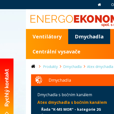
O
Ventilátory
Dmychadla
Centrální vysavače
Produkty
Dmychadla
Atex dmychadla
Dmychadla
+420 281 981 055
Dmychadla s bočním kanálem
info@energoekonom.cz
Atex dmychadla s bočním kanálem
Wolkerova 433
Řada "K-MS MOR" - kategorie 2G
CZ-250 82 Úvaly