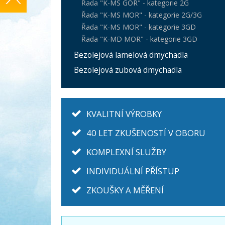
Řada "K-MS GOR" - kategorie 2G
Řada "K-MS MOR" - kategorie 2G/3G
Řada "K-MS MOR" - kategorie 3GD
Řada "K-MD MOR" - kategorie 3GD
Bezolejová lamelová dmychadla
Bezolejová zubová dmychadla
KVALITNÍ VÝROBKY
40 LET ZKUŠENOSTÍ V OBORU
KOMPLEXNÍ SLUŽBY
INDIVIDUÁLNÍ PŘÍSTUP
ZKOUŠKY A MĚŘENÍ