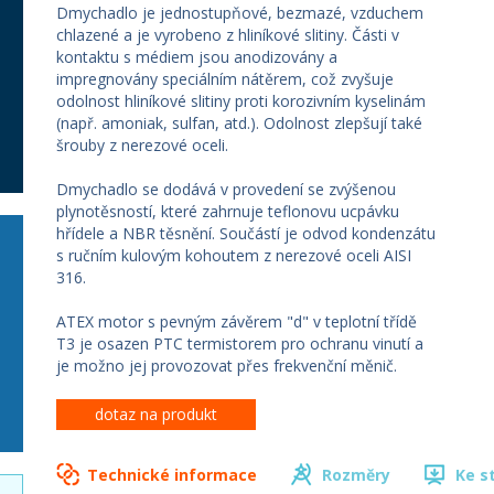
Dmychadlo je jednostupňové, bezmazé, vzduchem
chlazené a je vyrobeno z hliníkové slitiny. Části v
kontaktu s médiem jsou anodizovány a
impregnovány speciálním nátěrem, což zvyšuje
odolnost hliníkové slitiny proti korozivním kyselinám
(např. amoniak, sulfan, atd.). Odolnost zlepšují také
šrouby z nerezové oceli.
Dmychadlo se dodává v provedení se zvýšenou
plynotěsností, které zahrnuje teflonovu ucpávku
hřídele a NBR těsnění. Součástí je odvod kondenzátu
s ručním kulovým kohoutem z nerezové oceli AISI
316.
ATEX motor s pevným závěrem "d" v teplotní třídě
T3 je osazen PTC termistorem pro ochranu vinutí a
je možno jej provozovat přes frekvenční měnič.
dotaz na produkt
Technické informace
Rozměry
Ke s