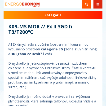
Kategorie
K09-MS MOR // Ex II 3GD h
T3/T200°C
ATEX dmychadlo s bočním (postranním) kanálem do
výbušného prostředí
kategorie 3G (zóna 2 uvnitř i vně)
a
3D (zóna 22 uvnitř i vně)
.
Dmychadlo je jednostupňové, bezmazé, vzduchem
chlazené a je vyrobeno z hliníkové slitiny. Části v kontaktu
s médiem mohou být anodizovány a impregnovány
speciálním nátěrem, což zvyšuje odolnost hliníkové slitiny
proti korozivním kyselinám a plynům (např. amoniak,
sulfan, atd.).
Dmychadlo je možno dodat v provedení se zvýšenou
plynotěsností, které zahrnuje teflonovu ucpávku hřídele a
NBR těsnění.