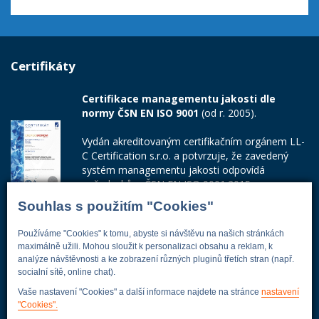
Certifikáty
Certifikace managementu jakosti dle
normy ČSN EN ISO 9001
(od r. 2005).
Vydán akreditovaným certifikačním orgánem LL-
C Certification s.r.o. a potvrzuje, že zavedený
systém managementu jakosti odpovídá
požadavkům ČSN EN ISO 9001:2015.
Souhlas s použitím "Cookies"
Číslo certifikátu: 42014103
Používáme "Cookies" k tomu, abyste si návštěvu na našich stránkách
Adresa firmy
maximálně užili. Mohou sloužit k personalizaci obsahu a reklam, k
analýze návštěvnosti a ke zobrazení různých pluginů třetích stran (např.
socialní sítě, online chat).
Vaše nastavení "Cookies" a další informace najdete na stránce
nastavení
Energoekonom
"Cookies".