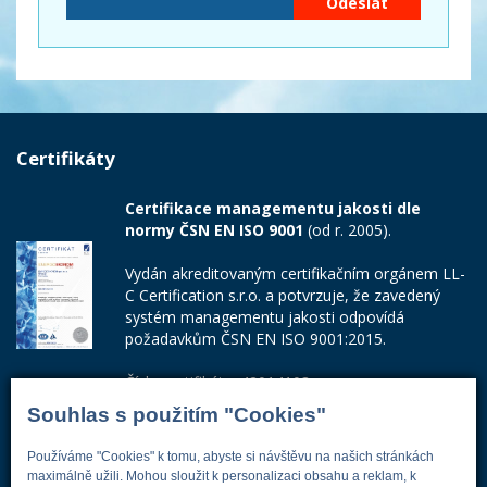
Certifikáty
Certifikace managementu jakosti dle
normy ČSN EN ISO 9001
(od r. 2005).
Vydán akreditovaným certifikačním orgánem LL-
C Certification s.r.o. a potvrzuje, že zavedený
systém managementu jakosti odpovídá
požadavkům ČSN EN ISO 9001:2015.
Číslo certifikátu: 42014103
Souhlas s použitím "Cookies"
Adresa firmy
Používáme "Cookies" k tomu, abyste si návštěvu na našich stránkách
maximálně užili. Mohou sloužit k personalizaci obsahu a reklam, k