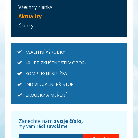
Všechny články
Aktuality
Články
KVALITNÍ VÝROBKY
40 LET ZKUŠENOSTÍ V OBORU
KOMPLEXNÍ SLUŽBY
INDIVIDUÁLNÍ PŘÍSTUP
ZKOUŠKY A MĚŘENÍ
Zanechte nám
svoje číslo,
my Vám
rádi zavoláme