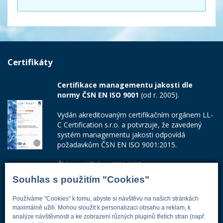
Certifikáty
Certifikace managementu jakosti dle
normy ČSN EN ISO 9001
(od r. 2005).
Vydán akreditovaným certifikačním orgánem LL-
C Certification s.r.o. a potvrzuje, že zavedený
systém managementu jakosti odpovídá
požadavkům ČSN EN ISO 9001:2015.
Číslo certifikátu: 42014103
Souhlas s použitím "Cookies"
Adresa firmy
Používáme "Cookies" k tomu, abyste si návštěvu na našich stránkách
maximálně užili. Mohou sloužit k personalizaci obsahu a reklam, k
analýze návštěvnosti a ke zobrazení různých pluginů třetích stran (např.