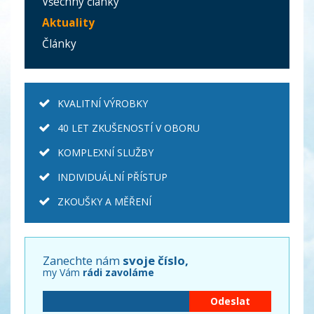
Všechny články
Aktuality
Články
KVALITNÍ VÝROBKY
40 LET ZKUŠENOSTÍ V OBORU
KOMPLEXNÍ SLUŽBY
INDIVIDUÁLNÍ PŘÍSTUP
ZKOUŠKY A MĚŘENÍ
Zanechte nám
svoje číslo,
my Vám
rádi zavoláme