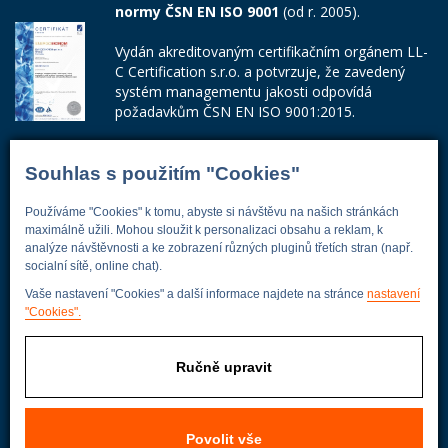
normy ČSN EN ISO 9001
(od r. 2005).
Vydán akreditovaným certifikačním orgánem LL-
C Certification s.r.o. a potvrzuje, že zavedený
systém managementu jakosti odpovídá
požadavkům ČSN EN ISO 9001:2015.
Číslo certifikátu: 42014103
Souhlas s použitím "Cookies"
Adresa firmy
Používáme "Cookies" k tomu, abyste si návštěvu na našich stránkách
maximálně užili. Mohou sloužit k personalizaci obsahu a reklam, k
analýze návštěvnosti a ke zobrazení různých pluginů třetích stran (např.
socialní sítě, online chat).
Energoekonom
Vaše nastavení "Cookies" a další informace najdete na stránce
nastavení
Wolkerova 433
"Cookies".
250 82 Úvaly
Praha - východ
Ručně upravit
Povolit vše