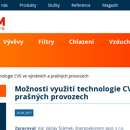
 nás
Produkty
Služby
Reference
Magazín
Vývěvy
Filtry
Chlazení
Vzduch
hnologie CVS ve výrobních a prašných provozech
Možnosti využití technologie C
prašných provozech
29.06.2017
Zpracoval:
Ing. Václav Šrámek, Energoekonom spol. s r.o.