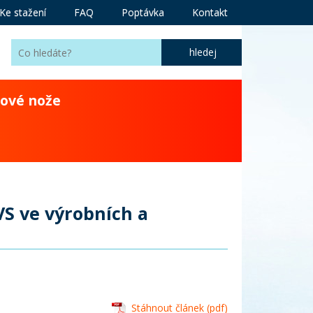
Ke stažení
FAQ
Poptávka
Kontakt
ové nože
VS ve výrobních a
Stáhnout článek (pdf)