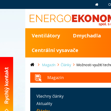
O
Ventilátory
Dmychadla
Centrální vysavače
Magazín
Články
Možnosti využití tec
Magazín
+420 281 981 055
info@energoekonom.cz
Všechny články
Aktuality
Wolkerova 433
CZ-250 82 Úvaly