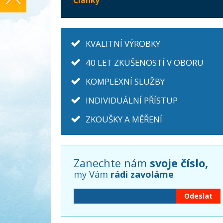
Články
KVALITNÍ VÝROBKY
40 LET ZKUŠENOSTÍ V OBORU
KOMPLEXNÍ SLUŽBY
INDIVIDUÁLNÍ PŘÍSTUP
ZKOUŠKY A MĚŘENÍ
Zanechte nám
svoje číslo,
my Vám
rádi zavoláme