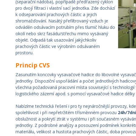
(separační nádoba), popřípadě předřazený cyklon
pro dvojí filtraci i vlastní sací jednotka. Zde dochází
k odseparování prachových částic a jejich
shromažďování. Nasátý přefiltrovaný vzduch je
odváděn odsávacím potrubím přes tlumič hluku do
okolí nebo skrz fasádu/střechu mimo vysávaný
objekt. Odpadá tak usazování jakýchkoliv
prachových částic ve výrobním odsávaném
prostoru.
Princip CVS
Zasunutím koncovky vysavačové hadice do libovolné vysavač
jednotky. Dispoziční uspořádání a počet jednotlivých hadicov
všechna požadovaná pracovní místa související s technologií 
logistického zázemí apod. s pomocí vysavačové hadice délky 
Nabízíme technická řešení i pro ty nejnáročnější provozy, kd
spolehlivost i při nepřetržitém třísměnném provozu
24h/7dn
obslužnost a pokrytí ztrát v systému i při současném vysává
jednotky. Z podrobné analýzy a posouzení podmínek konkrét
materiálu, velikost a hustota prachových částic, doba provoz