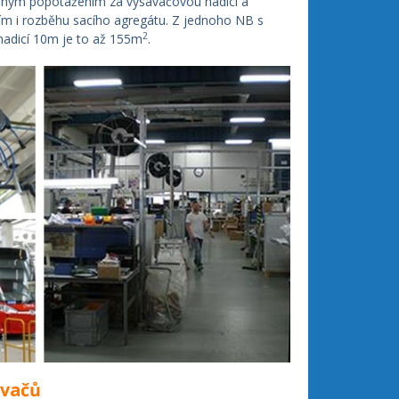
ouhým popotažením za vysavačovou hadici a
ím i rozběhu sacího agregátu. Z jednoho NB s
2
hadicí 10m je to až 155m
.
ovačů