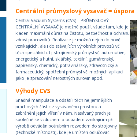
Centrální průmyslový vysavač = úspora
Central Vacuum Systems (CVS) - PRŮMYSLOVÝ
CENTRÁLNÍ VYSAVAČ je možné použít všude tam, kde je
kladen maximální důraz na čistotu, bezpečnost a ochranu
zdraví pracovníků. Realizace je možná nejen do nově
vznikajících, ale i do stávajících výrobních provozů vč.
těch speciálních: tj. strojírenský průmysl vč. automotive,
energetický a hutní, sklářský, textilní, gumárenský,
papírenský, chemický, potravinářský, zdravotnický a
farmaceutický, spotřební průmysl vč. možných aplikací
jako je zpracování nerostných surovin apod.
Výhody CVS
Snadná manipulace a odsátí i těch nejjemnějších
prachových částic z vysávaného prostoru a
zabránění jejich víření v něm. Nasávaný prach je
společně se vzduchem a odpadem vznikajícím při
výrobě odváděn potrubním rozvodem do strojovny
(technické místnosti), kde je umístěn odlučovač