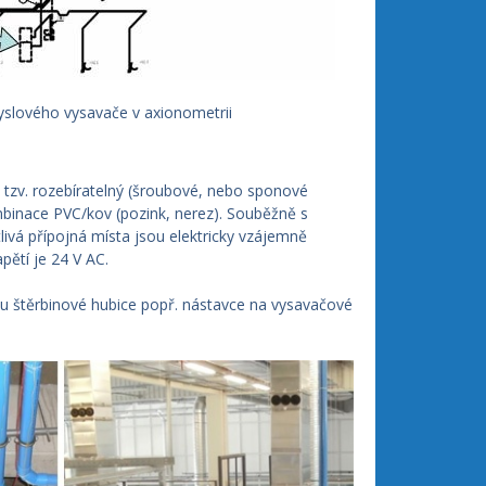
yslového vysavače v axionometrii
 tzv. rozebíratelný (šroubové, nebo sponové
mbinace PVC/kov (pozink, nerez). Souběžně s
tlivá přípojná místa jsou elektricky vzájemně
ětí je 24 V AC.
kou štěrbinové hubice popř. nástavce na vysavačové