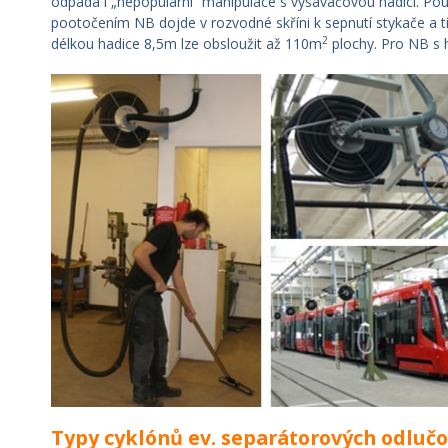
odpadá i „nepopulární“ manipulace s vysavačovou hadicí. P
pootočením NB dojde v rozvodné skříni k sepnutí stykače a t
2
délkou hadice 8,5m lze obsloužit až 110m
plochy. Pro NB s 
Typy cyklónů ev. separátorových odluč