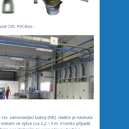
zvod CVS: PVC/kov…
ít tzv. samonavíjecí bubny (NB). Hadice je navinuta
místem ve výšce cca 2,2 ÷ 3 m. V tomto případě