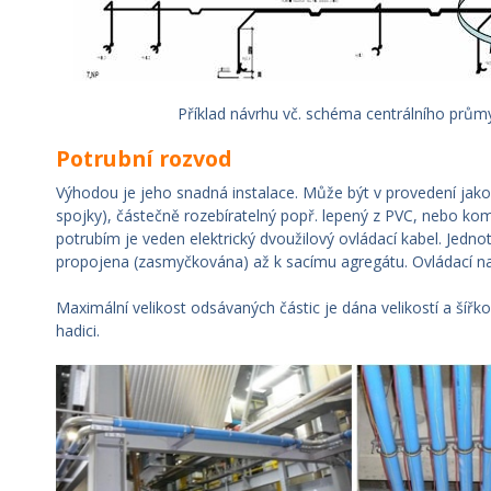
Příklad návrhu vč. schéma centrálního prům
Potrubní rozvod
Výhodou je jeho snadná instalace. Může být v provedení jako
spojky), částečně rozebíratelný popř. lepený z PVC, nebo ko
potrubím je veden elektrický dvoužilový ovládací kabel. Jedno
propojena (zasmyčkována) až k sacímu agregátu. Ovládací nap
Maximální velikost odsávaných částic je dána velikostí a šíř
hadici.