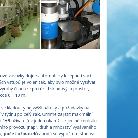
ové zásuvky dojde automaticky k sepnutí sací
ých vstupů je volen tak, aby bylo možné vysávat
výroby či pouze pro úklid skladových prostor,
cca 6 ÷ 10 m.
e se kladou ty nejvyšší nároky a požadavky na
í
v týdnu po celý
rok
. Umíme zajistit maximální
ní
1÷9
uživatelů v jeden okamžik z jediné centrální
ního provozu (např. druh a množství vysávaného
u,
počet uživatelů
apod.) se výpočtem stanoví