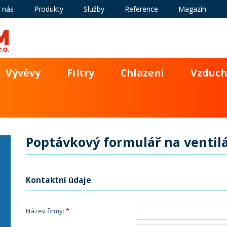
 nás
Produkty
Služby
Reference
Magazín
Vývěvy
Filtry
Chlazení
Vzduch
Poptávkový formulář na ventil
Kontaktní údaje
Název firmy: