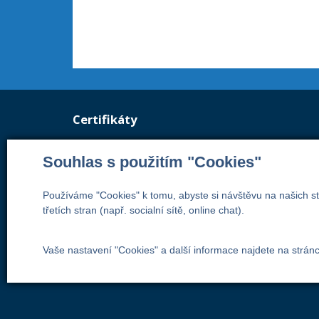
Certifikáty
Certifikace managementu jakosti
Souhlas s použitím "Cookies"
Vydán akreditovaným certifikačním org
systém managementu jakosti odpoví
Používáme "Cookies" k tomu, abyste si návštěvu na našich st
třetích stran (např. socialní sítě, online chat).
Číslo certifikátu: 42014103
Vaše nastavení "Cookies" a další informace najdete na strán