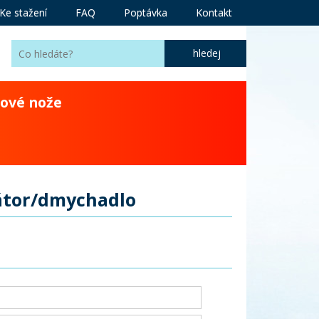
Ke stažení
FAQ
Poptávka
Kontakt
ové nože
átor/dmychadlo