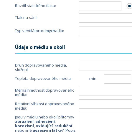
Rozdíl statického tlaku:
Tlak na sání:
Typ ventilátoru/dmychadla:
Údaje o médiu a okolí
Druh dopravovaného média, 
složení:
min
Teplota dopravovaného média:
Měrná hmotnost dopravovaného 
média:
Relativní vlhkost dopravovaného 
média:
Jsou v médiu nebo okolí přítomny 
abrazivní
, 
adhezivní
, 
korozivní
, 
oxidující
, 
redukční
nebo jiné 
agresivní látky
? (Popis 