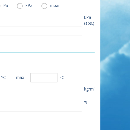
Pa
kPa
mbar
kPa
(abs.)
o
o
C
max
C
3
kg/m
%