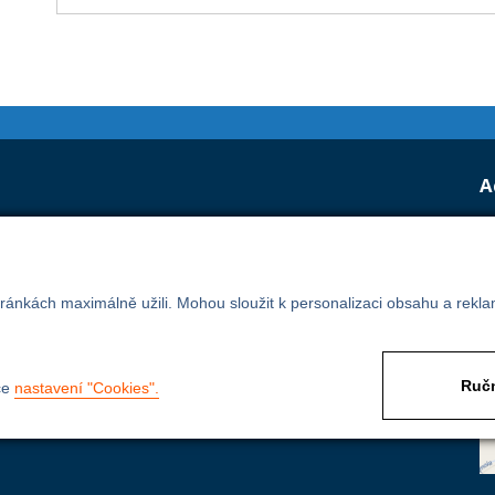
A
 dle normy ČSN EN ISO 9001
(od r. 2005).
ánem LL-C Certification s.r.o. a potvrzuje, že zavedený
dá požadavkům ČSN EN ISO 9001:2015.
ránkách maximálně užili. Mohou sloužit k personalizaci obsahu a rekla
Ručn
ce
nastavení "Cookies".