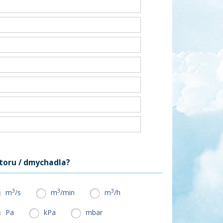
toru / dmychadla?
3
3
3
m
/s
m
/min
m
/h
Pa
kPa
mbar