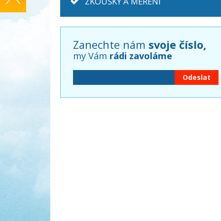
ZKOUŠKY A MĚŘENÍ
Zanechte nám
svoje číslo,
my Vám
rádi zavoláme