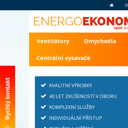
O
Ventilátory
Dmychadla
Centrální vysavače
KVALITNÍ VÝROBKY
40 LET ZKUŠENOSTÍ V OBORU
+420 281 981 055
KOMPLEXNÍ SLUŽBY
info@energoekonom.cz
INDIVIDUÁLNÍ PŘÍSTUP
Wolkerova 433
CZ-250 82 Úvaly