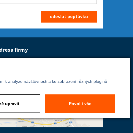
dresa firmy
Energoekonom
m, k analýze návštěvnosti a ke zobrazení různých pluginů
Wolkerova 433
250 82 Úvaly
Praha - východ
ě upravit
Povolit vše