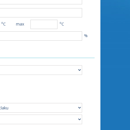
o
o
C
max
C
%