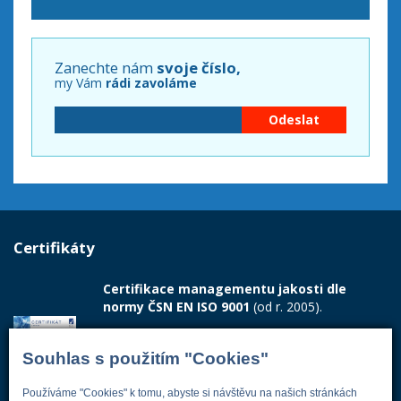
Zanechte nám
svoje číslo,
my Vám
rádi zavoláme
Certifikáty
Certifikace managementu jakosti dle
normy ČSN EN ISO 9001
(od r. 2005).
Vydán akreditovaným certifikačním orgánem LL-
Souhlas s použitím "Cookies"
C Certification s.r.o. a potvrzuje, že zavedený
systém managementu jakosti odpovídá
Používáme "Cookies" k tomu, abyste si návštěvu na našich stránkách
požadavkům ČSN EN ISO 9001:2015.