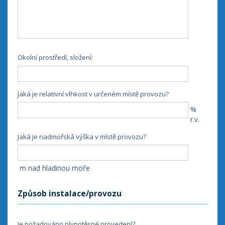
Okolní prostředí, složení:
Jaká je relativní vlhkost v určeném místě provozu?
%
r.v.
Jaká je nadmořská výška v místě provozu?
m nad hladinou moře
Způsob instalace/provozu
Je požadováno plynotěsné provedení?