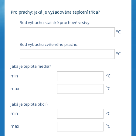
Pro prachy: Jaká je vyžadována teplotní třída?
Bod výbuchu statické prachové vrstvy:
o
C
Bod výbuchu zvířeného prachu:
o
C
Jaká je teplota média?
o
min
C
o
max
C
Jaká je teplota okolí?
o
min
C
o
max
C