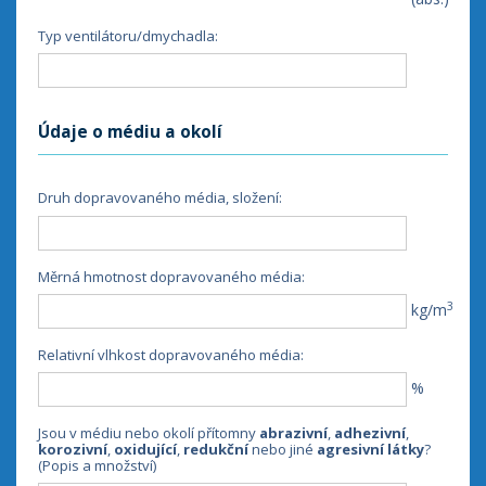
Typ ventilátoru/dmychadla:
Údaje o médiu a okolí
Druh dopravovaného média, složení:
Měrná hmotnost dopravovaného média:
3
kg/m
Relativní vlhkost dopravovaného média:
%
Jsou v médiu nebo okolí přítomny 
abrazivní
, 
adhezivní
, 
korozivní
, 
oxidující
, 
redukční
 nebo jiné 
agresivní látky
? 
(Popis a množství)