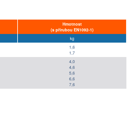
Hmotnost
(s přírubou EN1092-1)
kg
1,6
1,7
4,0
4,6
5,6
6,6
7,6