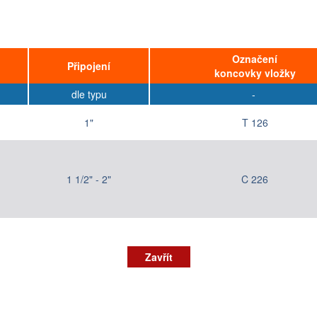
Označení
Připojení
koncovky vložky
dle typu
-
1"
T 126
1 1/2" - 2"
C 226
Zavřít