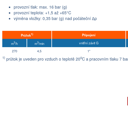
provozní tlak: max. 16 bar (g)
provozní teplota: +1,5 až +65°C
výměna vložky: 0,35 bar (g) nad počáteční ∆p
1)
Připojení
Průtok
3
3
vnitřní závit G
m
/h
m
/min
270
4,5
1"
1)
o
průtok je uveden pro vzduch o teplotě 20
C a pracovním tlaku 7 ba