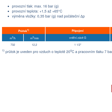
provozní tlak: max. 16 bar (g)
provozní teplota: +1,5 až +65°C
výměna vložky: 0,35 bar (g) nad počáteční ∆p
1)
Připojení
Průtok
3
3
vnitřní závit G
m
/h
m
/min
732
12,2
1 1/2"
1)
o
průtok je uveden pro vzduch o teplotě 20
C a pracovním tlaku 7 ba