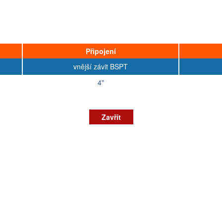
Připojení
vnější závit BSPT
4"
Zavřít