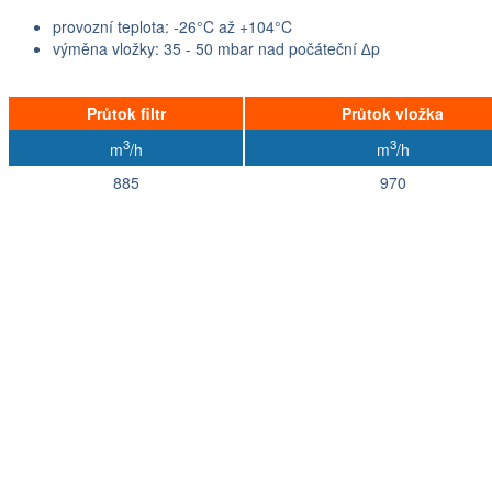
provozní teplota: -26°C až +104°C
výměna vložky: 35 - 50 mbar nad počáteční ∆p
Průtok filtr
Průtok vložka
3
3
m
/h
m
/h
885
970