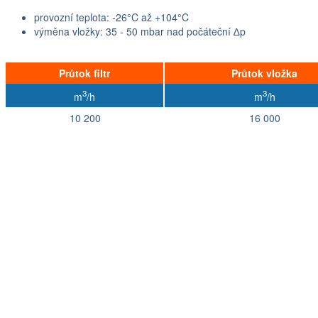
provozní teplota: -26°C až +104°C
výměna vložky: 35 - 50 mbar nad počáteční ∆p
Průtok filtr
Průtok vložka
3
3
m
/h
m
/h
10 200
16 000