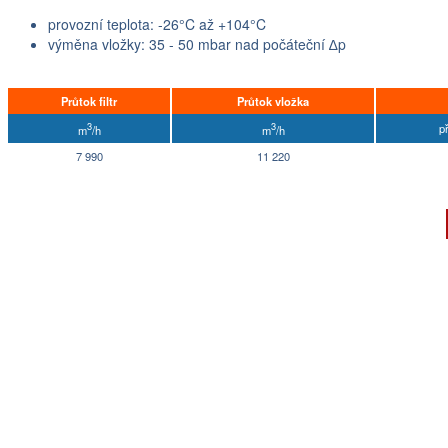
provozní teplota: -26°C až +104°C
výměna vložky: 35 - 50 mbar nad počáteční ∆p
Průtok filtr
Průtok vložka
3
3
p
m
/h
m
/h
7 990
11 220