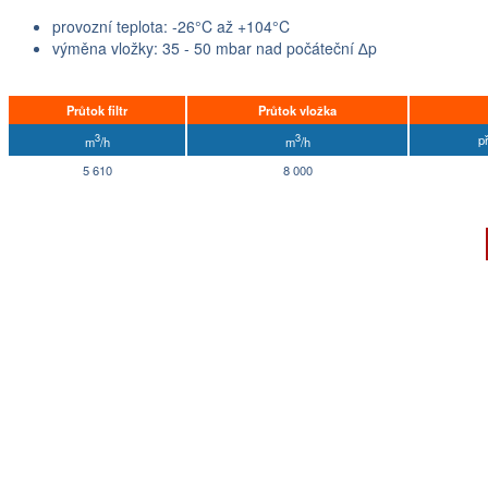
provozní teplota: -26°C až +104°C
výměna vložky: 35 - 50 mbar nad počáteční ∆p
Průtok filtr
Průtok vložka
3
3
p
m
/h
m
/h
5 610
8 000