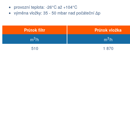
provozní teplota: -26°C až +104°C
výměna vložky: 35 - 50 mbar nad počáteční ∆p
Průtok filtr
Průtok vložka
3
3
m
/h
m
/h
510
1 870