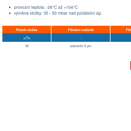
provozní teplota: -26°C až +104°C
výměna vložky: 35 - 50 mbar nad počáteční ∆p
Průtok vložka
Filtrační materiál
Fil
3
-
m
/h
35
polyester 5 µm