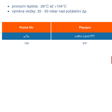
provozní teplota: -26°C až +104°C
výměna vložky: 35 - 50 mbar nad počáteční ∆p
Průtok filtr
Připojení
3
vnitřní závit FPT
m
/h
105
3/4"