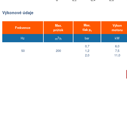
Výkonové údaje
Max.
Max.
Výkon
Frekvence
tlak p
průtok
motoru
t
3
Hz
bar
kW
m
/h
0,7
6,0
50
200
1,2
7,5
2,0
11,0