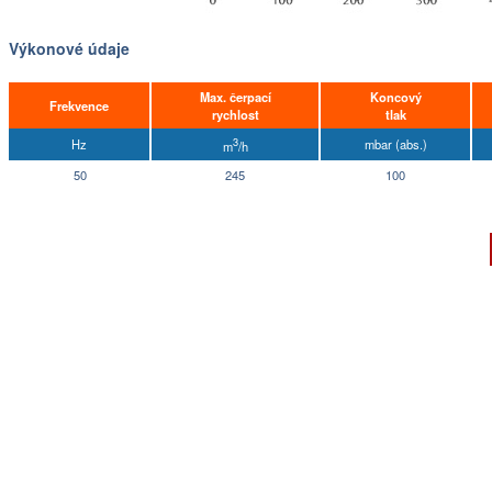
Výkonové údaje
Max. čerpací
Koncový
Frekvence
rychlost
tlak
3
Hz
mbar (abs.)
m
/h
50
245
100