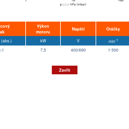
cový
Výkon
Napětí
Otáčky
lak
motoru
-1
 (abs.)
kW
V
min
0,1
7,5
400/690
1 500
Zavřít