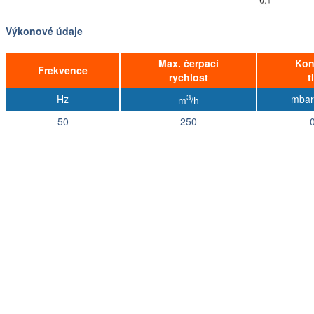
Výkonové údaje
Max. čerpací
Kon
Frekvence
rychlost
t
3
Hz
mbar
m
/h
50
250