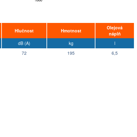
Olejová
Hlučnost
Hmotnost
náplň
dB (A)
kg
l
72
195
6,5