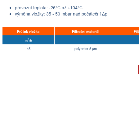
provozní teplota: -26°C až +104°C
výměna vložky: 35 - 50 mbar nad počáteční ∆p
Průtok vložka
Filtrační materiál
Fil
3
-
m
/h
45
polyester 5 µm