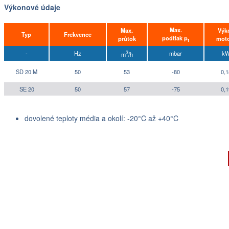
Výkonové údaje
Max.
Max.
Výk
Typ
Frekvence
podtlak p
průtok
mot
t
3
-
Hz
mbar
k
m
/h
SD 20 M
50
53
-80
0,1
SE 20
50
57
-75
0,1
dovolené teploty média a okolí: -20°C až +40°C