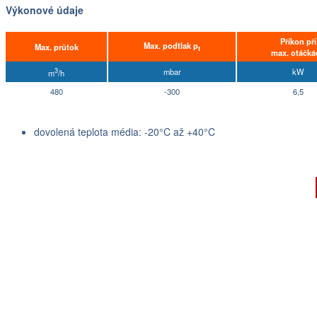
Výkonové údaje
Příkon při
Max. podtlak p
Max. průtok
t
max. otáčká
3
mbar
kW
m
/h
480
-300
6,5
dovolená teplota média: -20°C až +40°C